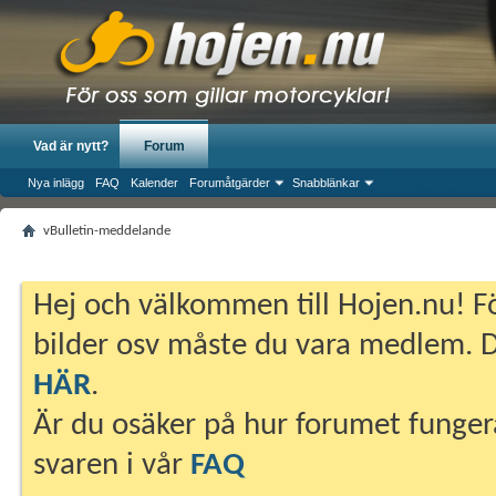
Vad är nytt?
Forum
Nya inlägg
FAQ
Kalender
Forumåtgärder
Snabblänkar
vBulletin-meddelande
Hej och välkommen till Hojen.nu! Fö
bilder osv måste du vara medlem. Du
HÄR
.
Är du osäker på hur forumet fungera
svaren i vår
FAQ