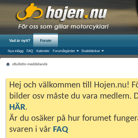
Vad är nytt?
Forum
Nya inlägg
FAQ
Kalender
Forumåtgärder
Snabblänkar
vBulletin-meddelande
Hej och välkommen till Hojen.nu! Fö
bilder osv måste du vara medlem. Du
HÄR
.
Är du osäker på hur forumet fungera
svaren i vår
FAQ