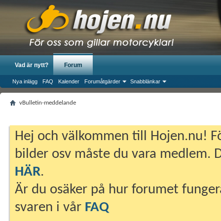
Vad är nytt?
Forum
Nya inlägg
FAQ
Kalender
Forumåtgärder
Snabblänkar
vBulletin-meddelande
Hej och välkommen till Hojen.nu! Fö
bilder osv måste du vara medlem. Du
HÄR
.
Är du osäker på hur forumet fungera
svaren i vår
FAQ