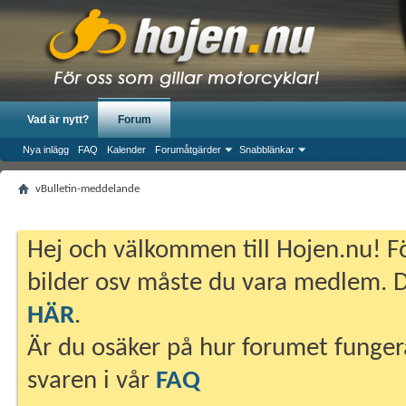
Vad är nytt?
Forum
Nya inlägg
FAQ
Kalender
Forumåtgärder
Snabblänkar
vBulletin-meddelande
Hej och välkommen till Hojen.nu! Fö
bilder osv måste du vara medlem. Du
HÄR
.
Är du osäker på hur forumet fungera
svaren i vår
FAQ