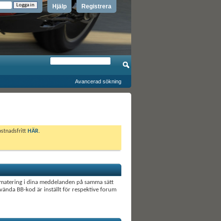
Hjälp
Registrera
Avancerad sökning
ostnadsfritt
HÄR
.
ormatering i dina meddelanden på samma sätt
ända BB-kod är inställt för respektive forum