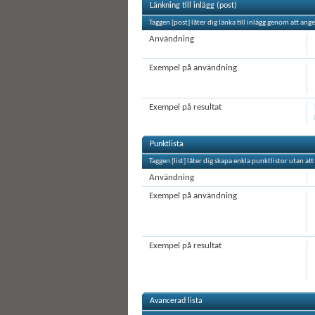
Länkning till inlägg (post)
Taggen [post] låter dig länka till inlägg genom att ang
Användning
Exempel på användning
Exempel på resultat
Punktlista
Taggen [list] låter dig skapa enkla punktlistor utan at
Användning
Exempel på användning
Exempel på resultat
Avancerad lista