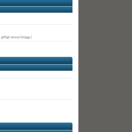
 giltigt ämne/inlägg.)