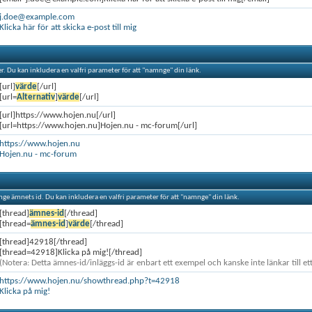
j.doe@example.com
Klicka här för att skicka e-post till mig
ler. Du kan inkludera en valfri parameter för att "namnge" din länk.
[url]
värde
[/url]
[url=
Alternativ
]
värde
[/url]
[url]https://www.hojen.nu[/url]
[url=https://www.hojen.nu]Hojen.nu - mc-forum[/url]
https://www.hojen.nu
Hojen.nu - mc-forum
ange ämnets id. Du kan inkludera en valfri parameter för att "namnge" din länk.
[thread]
ämnes-id
[/thread]
[thread=
ämnes-id
]
värde
[/thread]
[thread]42918[/thread]
[thread=42918]Klicka på mig![/thread]
(Notera: Detta ämnes-id/inläggs-id är enbart ett exempel och kanske inte länkar till ett
https://www.hojen.nu/showthread.php?t=42918
Klicka på mig!