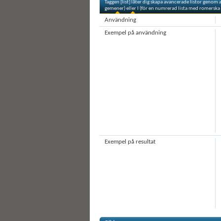
Taggen [list] låter dig skapa avancerade listor genom att
gemener) eller I (för en numrerad lista med romerska si
Användning
Exempel på användning
Exempel på resultat