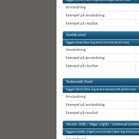
Taggen [color] låter dig ändra färgen på din text.
Användning
Exempel på användning
Exempel på resultat
Storlek (size)
Taggen [size] låter dig ändra storlek på din text.
Användning
Exempel på användning
Exempel på resultat
Teckensnitt (font)
Taggen [font] låter dig ändra teckensnitt på din text.
Användning
Exempel på användning
Exempel på resultat
Vänster (left) / Höger (right) / Centrerad (center
Taggarna [left], [right] och [center] låter dig ändra ju