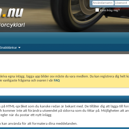
Kom ihåg mig?
Snabblänkar
skriva egna inlägg, lägga upp bilder osv måste du vara medlem. Du kan registrera dig helt k
de vanligaste frågorna och svaren i vår
FAQ
 på HTML-språket som du kanske redan är bekant med. De tillåter dig att lägga till f
 kommer inte att förändra utseendet på sidorna som du tittar på. Möjligheten att anv
egler när du postar ett nytt inlägg.
u kan använda för att formatera dina meddelanden.