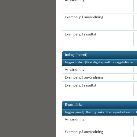
Användning
Exempel på användning
Exempel på resultat
Indrag (indent)
Taggen [indent] låter dig skapa ett indrag på din text.
Användning
Exempel på användning
Exempel på resultat
E-postlänkar
Taggen [email] låter dig länka till en e-postadress. Du
Användning
Exempel på användning