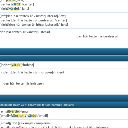
[left]
värde
[/left]
[center]
värde
[/center]
[right]
värde
[/right]
[left]den här texten är vänsterjusterad[/left]
[center]den här texten är centrerad[/center]
[right]den här texten är högerjusterad[/right]
den här texten är vänsterjusterad
den här texten är centrerad
[indent]
värde
[/indent]
[indent]den här texten är indragen[/indent]
den här texten är indragen
 kan inkludera en valfri parameter för att "namnge" din länk.
[email]
värde
[/email]
[email=
Alternativ
]
värde
[/email]
[email]j.doe@example.com[/email]
[email=j.doe@example.com]Klicka här för att skicka e-post till mig[/email]