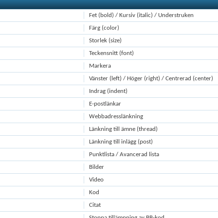
Fet (bold) / Kursiv (italic) / Understruken
Färg (color)
Storlek (size)
Teckensnitt (font)
Markera
Vänster (left) / Höger (right) / Centrerad (center)
Indrag (indent)
E-postlänkar
Webbadresslänkning
Länkning till ämne (thread)
Länkning till inlägg (post)
Punktlista / Avancerad lista
Bilder
Video
Kod
Citat
Stoppa tillämpning av BB-kod