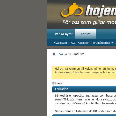
Vad är nytt?
Forum
Nya inlägg
FAQ
Kalender
Forumåtgärder
FAQ
BB-kodlista
Hej och välkommen till Hojen.nu! För att kunna 
Är du osäker på hur forumet fungerar hittar du 
BB-kod
Förklaring
BB-kod är en uppsättning taggar som baseras
som HTML gör, men har en enklare syntax och
av administratören, så kontrollera forumets r
Nedan finns en lista med de BB-koder som d