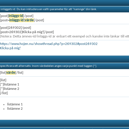
e inläggets id. Du kan inkludera en valfri parameter för att "namnge" din länk.
[post]
inläggs-id
[/post]
[post=
inläggs-id
]
värde
[/post]
[post]269302[/post]
[post=269302]Klicka på mig![/post]
(Notera: Detta ämnes-id/inläggs-id är enbart ett exempel och kanske inte länkar till ett
https://www.hojen.nu/showthread.php?p=269302#post269302
Klicka på mig!
t specificera ett alternativ. Inom värdedelen anges varje punkt med taggen [*].
[list]
värde
[/list]
[list]
[*]listämne 1
[*]listämne 2
[/list]
listämne 1
listämne 2