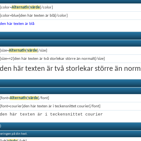
[color=
Alternativ
]
värde
[/color]
[color=blue]den här texten är blå[/color]
den här texten är blå
[size=
Alternativ
]
värde
[/size]
[size=+2]den här texten är två storlekar större än normalt[/size]
den här texten är två storlekar större än norm
[font=
Alternativ
]
värde
[/font]
[font=courier]den här texten är i teckensnittet courier[/font]
den här texten är i teckensnittet courier
)
steringen på din text.