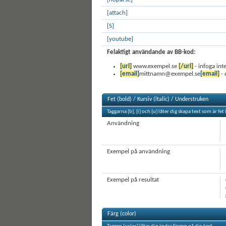
[attach]
[S]
[youtube]
Felaktigt användande av BB-kod:
[url]
www.exempel.se
[/url]
- infoga in
[email]
mittnamn@exempel.se
[email]
- 
Fet (bold) / Kursiv (italic) / Understruken
Taggarna [b], [i] och [u] låter dig skapa text som är fet
Användning
Exempel på användning
Exempel på resultat
Färg (color)