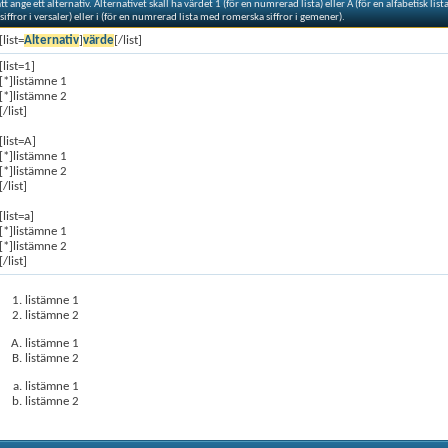
 ange ett alternativ. Alternativet skall ha värdet 1 (för en numrerad lista) eller A (för en alfabetisk lista
ffror i versaler) eller i (för en numrerad lista med romerska siffror i gemener).
[list=
Alternativ
]
värde
[/list]
[list=1]
[*]listämne 1
[*]listämne 2
[/list]
[list=A]
[*]listämne 1
[*]listämne 2
[/list]
[list=a]
[*]listämne 1
[*]listämne 2
[/list]
listämne 1
listämne 2
listämne 1
listämne 2
listämne 1
listämne 2