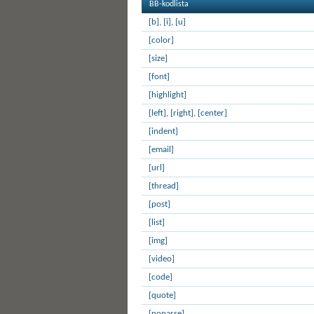
BB-kodlista
[b]
,
[i]
,
[u]
[color]
[size]
[font]
[highlight]
[left]
,
[right]
,
[center]
[indent]
[email]
[url]
[thread]
[post]
[list]
[img]
[video]
[code]
[quote]
[noparse]