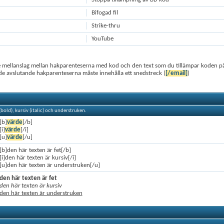
Bifogad fil
Strike-thru
YouTube
te mellanslag mellan hakparenteserna med kod och den text som du tillämpar koden p
de avslutande hakparenteserna måste innehålla ett snedstreck (
[/email]
)
 (bold), kursiv (italic) och understruken.
[b]
värde
[/b]
[i]
värde
[/i]
[u]
värde
[/u]
[b]den här texten är fet[/b]
[i]den här texten är kursiv[/i]
[u]den här texten är understruken[/u]
den här texten är fet
den här texten är kursiv
den här texten är understruken