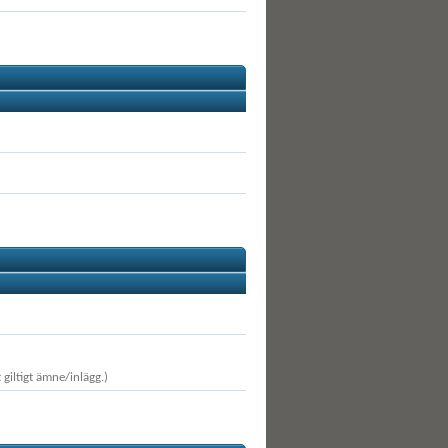
 giltigt ämne/inlägg.)