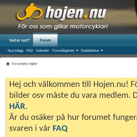
Vad är nytt?
Forum
Nya inlägg
FAQ
Kalender
Forumåtgärder
Snabblänkar
Forumets regler
Hej och välkommen till Hojen.nu! Fö
bilder osv måste du vara medlem. Du
HÄR
.
Är du osäker på hur forumet fungera
svaren i vår
FAQ