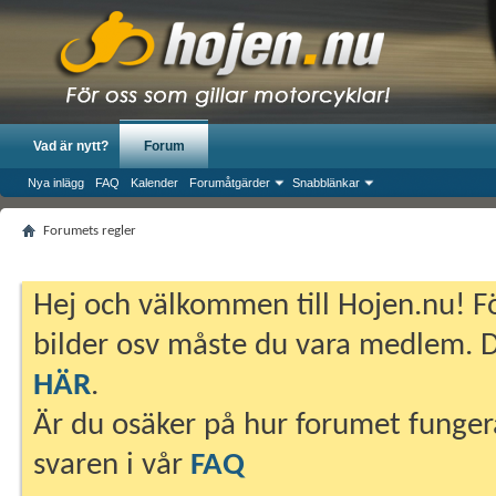
Vad är nytt?
Forum
Nya inlägg
FAQ
Kalender
Forumåtgärder
Snabblänkar
Forumets regler
Hej och välkommen till Hojen.nu! Fö
bilder osv måste du vara medlem. Du
HÄR
.
Är du osäker på hur forumet fungera
svaren i vår
FAQ