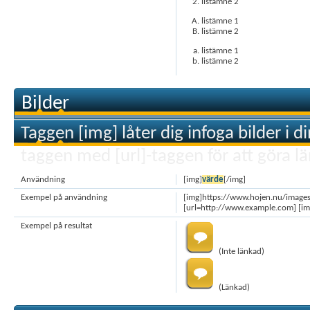
listämne 2
listämne 1
listämne 2
listämne 1
listämne 2
Bilder
Taggen [img] låter dig infoga bilder i 
taggen med [url]-taggen för att göra lä
Användning
[img]
värde
[/img]
Exempel på användning
[img]https://www.hojen.nu/images
[url=http://www.example.com] [im
Exempel på resultat
(Inte länkad)
(Länkad)