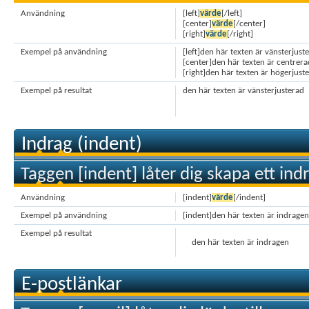
Användning
[left]
värde
[/left]
[center]
värde
[/center]
[right]
värde
[/right]
Exempel på användning
[left]den här texten är vänsterjuste
[center]den här texten är centrera
[right]den här texten är högerjuste
Exempel på resultat
den här texten är vänsterjusterad
Indrag (indent)
Taggen [indent] låter dig skapa ett indr
Användning
[indent]
värde
[/indent]
Exempel på användning
[indent]den här texten är indragen
Exempel på resultat
den här texten är indragen
E-postlänkar