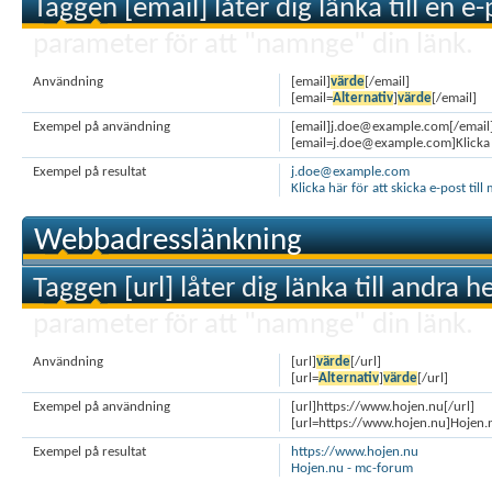
Taggen [email] låter dig länka till en e
parameter för att "namnge" din länk.
Användning
[email]
värde
[/email]
[email=
Alternativ
]
värde
[/email]
Exempel på användning
[email]j.doe@example.com[/email
[email=j.doe@example.com]Klicka hä
Exempel på resultat
j.doe@example.com
Klicka här för att skicka e-post till 
Webbadresslänkning
Taggen [url] låter dig länka till andra h
parameter för att "namnge" din länk.
Användning
[url]
värde
[/url]
[url=
Alternativ
]
värde
[/url]
Exempel på användning
[url]https://www.hojen.nu[/url]
[url=https://www.hojen.nu]Hojen.
Exempel på resultat
https://www.hojen.nu
Hojen.nu - mc-forum