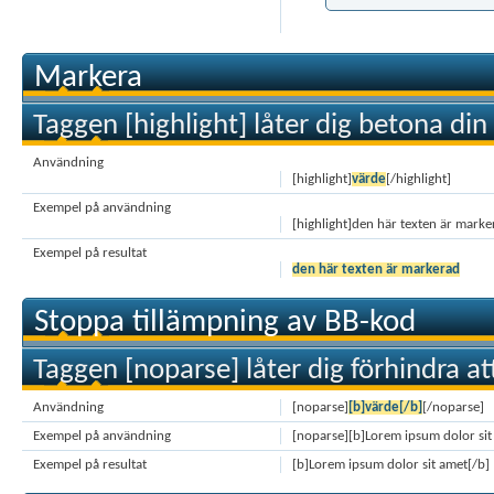
Markera
Taggen [highlight] låter dig betona din 
Användning
[highlight]
värde
[/highlight]
Exempel på användning
[highlight]den här texten är marke
Exempel på resultat
den här texten är markerad
Stoppa tillämpning av BB-kod
Taggen [noparse] låter dig förhindra a
Användning
[noparse]
[b]värde[/b]
[/noparse]
Exempel på användning
[noparse][b]Lorem ipsum dolor sit
Exempel på resultat
[b]Lorem ipsum dolor sit amet[/b]