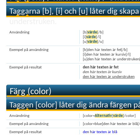
Taggarna [b], [i] och [u] låter dig skapa 
understruken.
Användning
[b]
värde
[/b]
[i]
värde
[/i]
[u]
värde
[/u]
Exempel på användning
[b]den här texten är fet[/b]
[i]den här texten är kursiv[/i]
[u]den här texten är understruken
Exempel på resultat
den här texten är fet
den här texten är kursiv
den här texten är understruken
Färg (color)
Taggen [color] låter dig ändra färgen på
Användning
[color=
Alternativ
]
värde
[/color]
Exempel på användning
[color=blue]den här texten är blå[
Exempel på resultat
den här texten är blå