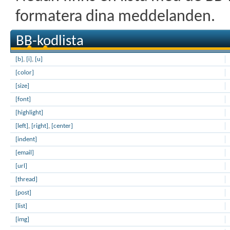
formatera dina meddelanden.
BB-kodlista
[b]
,
[i]
,
[u]
[color]
[size]
[font]
[highlight]
[left]
,
[right]
,
[center]
[indent]
[email]
[url]
[thread]
[post]
[list]
[img]