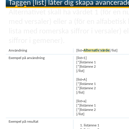
Taggen [list] låter dig skapa avancerade
Alternativet skall ha värdet 1 (för en nu
med versaler) eller a (för en alfabetis
lista med romerska siffror i versaler) 
siffror i gemener).
Användning
[list=
Alternativ
]
värde
[/list]
Exempel på användning
[list=1]
[*]listämne 1
[*]listämne 2
[/list]
[list=A]
[*]listämne 1
[*]listämne 2
[/list]
[list=a]
[*]listämne 1
[*]listämne 2
[/list]
Exempel på resultat
listämne 1