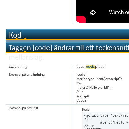
Kod
Taggen [code] ändrar till ett teckensni
mellanslag.
Användning
[code]
värde
[/code]
Exempel på användning
[code]
<script type="text/javascript">
<!--
alert("Hello world!");
//-->
</script>
[/code]
Exempel på resultat
Kod:
<script type="text/java
<!--

	alert("Hello world!");

//-->
