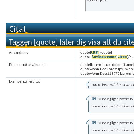
</script>
Citat
Taggen [quote] låter dig visa att du cit
Användning
[quote]
Citat
[/quote]
[quote=
Användarnamn
]
värde
[/qu
Exempel på användning
[quote]Lorem ipsum dolor sit amet
[quote=John Doe]Lorem ipsum dolo
[quote=John Doe;113972]Lorem ip
Exempel på resultat
Lorem ipsum dolor sit ame
Ursprungligen postat av
Lorem ipsum dolor sit ame
Ursprungligen postat av
Lorem ipsum dolor sit ame