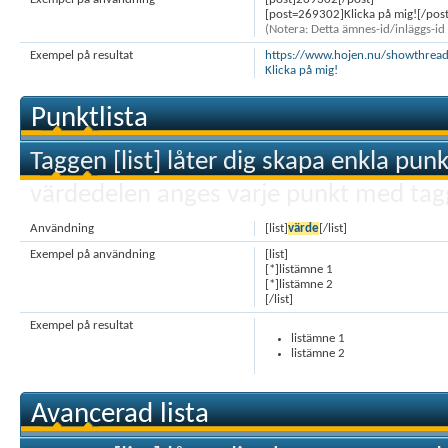
[post=269302]Klicka på mig![/post
(Notera: Detta ämnes-id/inläggs-id ä
Exempel på resultat
https://www.hojen.nu/showthre
Klicka på mig!
Punktlista
Taggen [list] låter dig skapa enkla punk
värdedelen anges varje punkt med tagg
Användning
[list]
värde
[/list]
Exempel på användning
[list]
[*]listämne 1
[*]listämne 2
[/list]
Exempel på resultat
listämne 1
listämne 2
Avancerad lista