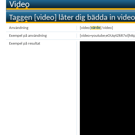
Video
Taggen [video] låter dig bädda in video
Användning
[video]
värde
[/video]
Exempel på användning
[video=youtube;eOUq4Z6R7xI]htt
Exempel på resultat