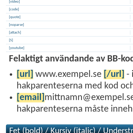
[video]
[code]
[quote]
[noparse]
[attach]
[S]
[youtube]
Felaktigt användande av BB-ko
[url]
www.exempel.se
[/url]
- 
hakparenteserna med kod och 
[email]
mittnamn@exempel.s
hakparenteserna måste innehål
Fet (bold) / Kursiv (italic) / Unders