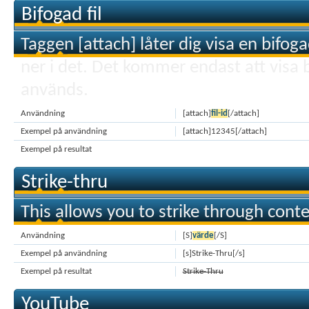
Bifogad fil
Taggen [attach] låter dig visa en bifogad f
ner i det. Det kommer endast att visa bi
används.
Användning
[attach]
fil-id
[/attach]
Exempel på användning
[attach]12345[/attach]
Exempel på resultat
Strike-thru
This allows you to strike through conte
Användning
[S]
värde
[/S]
Exempel på användning
[s]Strike-Thru[/s]
Exempel på resultat
Strike-Thru
YouTube