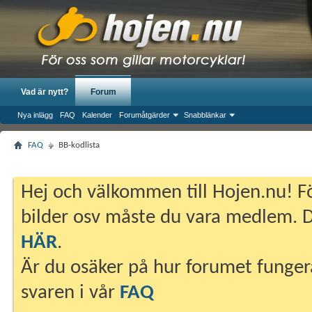
Vad är nytt?
Forum
Nya inlägg
FAQ
Kalender
Forumåtgärder
Snabblänkar
FAQ
BB-kodlista
Hej och välkommen till Hojen.nu! Fö
bilder osv måste du vara medlem. Du
HÄR
.
Är du osäker på hur forumet fungera
svaren i vår
FAQ