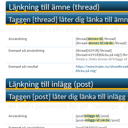
Länkning till ämne (thread)
Taggen [thread] låter dig länka till ä
inkludera en valfri parameter för att "
Användning
[thread]
ämnes-id
[/thread]
[thread=
ämnes-id
]
värde
[/thread]
Exempel på användning
[thread]42918[/thread]
[thread=42918]Klicka på mig![/thr
(Notera: Detta ämnes-id/inläggs-id ä
Exempel på resultat
https://www.hojen.nu/showthrea
Klicka på mig!
Länkning till inlägg (post)
Taggen [post] låter dig länka till inlä
en valfri parameter för att "namnge" d
Användning
[post]
inläggs-id
[/post]
[post=
inläggs-id
]
värde
[/post]
Exempel på användning
[post]269302[/post]