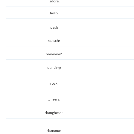
:adore:
:hello:
:deal:
:aetsch:
:hmmmm2:
:dancing:
:rock:
:cheers:
:banghead:
:banana: