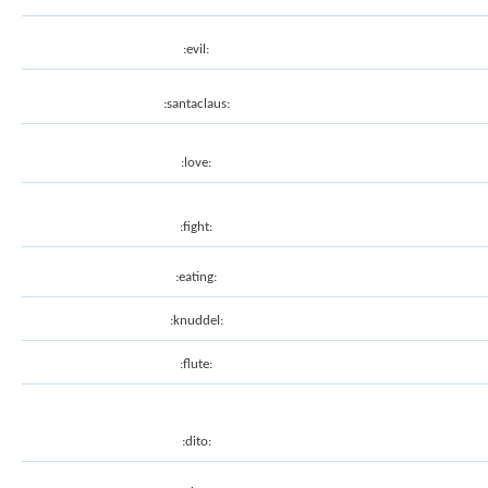
:evil:
:santaclaus:
:love:
:fight:
:eating:
:knuddel:
:flute:
:dito: