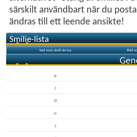
särskilt användbart när du posta
ändras till ett leende ansikte!
Smilie-lista
Vad man skall skriva
Bild 
Gene
:p
;)
:D
:o
:)