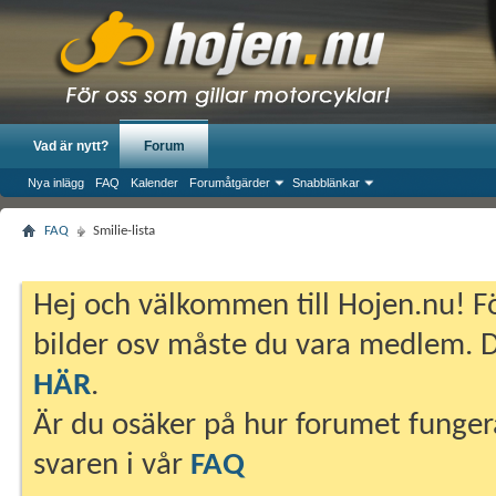
Vad är nytt?
Forum
Nya inlägg
FAQ
Kalender
Forumåtgärder
Snabblänkar
FAQ
Smilie-lista
Hej och välkommen till Hojen.nu! Fö
bilder osv måste du vara medlem. Du
HÄR
.
Är du osäker på hur forumet fungera
svaren i vår
FAQ