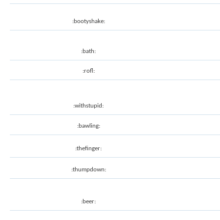
:bootyshake:
:bath:
:rofl:
:withstupid:
:bawling:
:thefinger:
:thumpdown:
:beer: