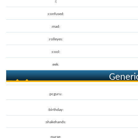
:(
:confused:
:mad:
:rolleyes:
:cool:
:eek:
Generic
:pcguru:
:birthday:
:shakehands:
:nurse: