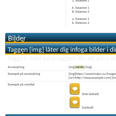
listämne 2
listämne 1
listämne 2
listämne 1
listämne 2
Bilder
Taggen [img] låter dig infoga bilder i 
taggen med [url]-taggen för att göra lä
Användning
[img]
värde
[/img]
Exempel på användning
[img]https://www.hojen.nu/images
[url=http://www.example.com] [im
Exempel på resultat
(Inte länkad)
(Länkad)