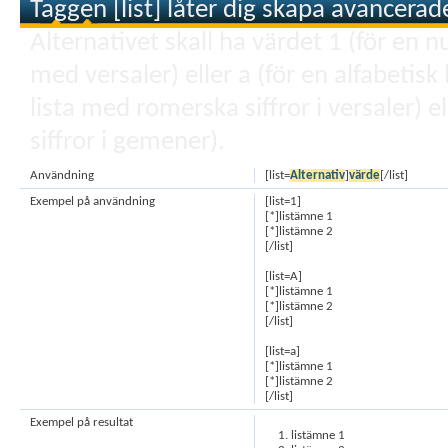
Taggen [list] låter dig skapa avancerade
Alternativet skall ha värdet 1 (för en nu
med versaler) eller a (för en alfabetis
lista med romerska siffror i versaler) 
siffror i gemener).
Användning
[list=
Alternativ
]
värde
[/list]
Exempel på användning
[list=1]
[*]listämne 1
[*]listämne 2
[/list]
[list=A]
[*]listämne 1
[*]listämne 2
[/list]
[list=a]
[*]listämne 1
[*]listämne 2
[/list]
Exempel på resultat
listämne 1