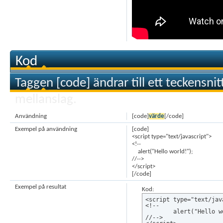
Kod
Taggen [code] ändrar till ett teckensni
mellanslag.
Användning
[code]
värde
[/code]
Exempel på användning
[code]
<script type="text/javascript">
<!--
alert("Hello world!");
//-->
</script>
[/code]
Exempel på resultat
Kod:
<script type="text/java
<!--

	alert("Hello world!");

//-->
