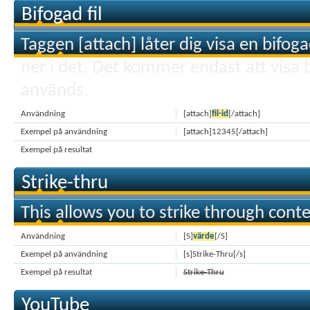
Bifogad fil
Taggen [attach] låter dig visa en bifogad f
ner i det. Det kommer endast att visa bi
används.
Användning
[attach]
fil-id
[/attach]
Exempel på användning
[attach]12345[/attach]
Exempel på resultat
Strike-thru
This allows you to strike through conte
Användning
[S]
värde
[/S]
Exempel på användning
[s]Strike-Thru[/s]
Exempel på resultat
Strike-Thru
YouTube