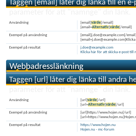
Taggen [email] låter dig länka till en e
parameter för att "namnge" din länk.
Användning
[email]
värde
[/email]
[email=
Alternativ
]
värde
[/email]
Exempel på användning
[email]j.doe@example.com[/email
[email=j.doe@example.com]Klicka hä
Exempel på resultat
j.doe@example.com
Klicka här för att skicka e-post till 
Webbadresslänkning
Taggen [url] låter dig länka till andra h
parameter för att "namnge" din länk.
Användning
[url]
värde
[/url]
[url=
Alternativ
]
värde
[/url]
Exempel på användning
[url]https://www.hojen.nu[/url]
[url=https://www.hojen.nu]Hojen.
Exempel på resultat
https://www.hojen.nu
Hojen.nu - mc-forum