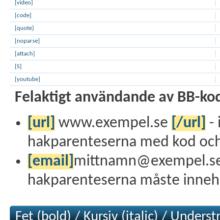
[video]
[code]
[quote]
[noparse]
[attach]
[S]
[youtube]
Felaktigt användande av BB-ko
[url]
www.exempel.se
[/url]
- 
hakparenteserna med kod och 
[email]
mittnamn@exempel.s
hakparenteserna måste innehål
Fet (bold) / Kursiv (italic) / Unders