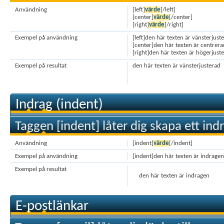
Användning
[left]
värde
[/left]
[center]
värde
[/center]
[right]
värde
[/right]
Exempel på användning
[left]den här texten är vänsterjuste
[center]den här texten är centrera
[right]den här texten är högerjuste
Exempel på resultat
den här texten är vänsterjusterad
Indrag (indent)
Taggen [indent] låter dig skapa ett indr
Användning
[indent]
värde
[/indent]
Exempel på användning
[indent]den här texten är indragen
Exempel på resultat
den här texten är indragen
E-postlänkar