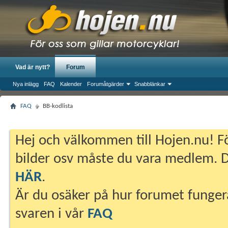
Vad är nytt?
Forum
Nya inlägg
FAQ
Kalender
Forumåtgärder
Snabblänkar
FAQ
BB-kodlista
Hej och välkommen till Hojen.nu! Fö
bilder osv måste du vara medlem. Du
HÄR
.
Är du osäker på hur forumet fungera
svaren i vår
FAQ