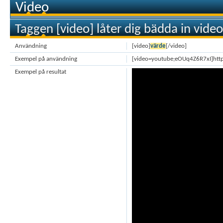
Video
Taggen [video] låter dig bädda in video
Användning
[video]
värde
[/video]
Exempel på användning
[video=youtube;eOUq4Z6R7xI]htt
Exempel på resultat