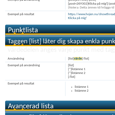
[post=269302]Klicka på mig![/post
(Notera: Detta ämnes-id/inläggs-id ä
Exempel på resultat
https://www.hojen.nu/showthre
Klicka på mig!
Punktlista
Taggen [list] låter dig skapa enkla punk
värdedelen anges varje punkt med tagg
Användning
[list]
värde
[/list]
Exempel på användning
[list]
[*]listämne 1
[*]listämne 2
[/list]
Exempel på resultat
listämne 1
listämne 2
Avancerad lista