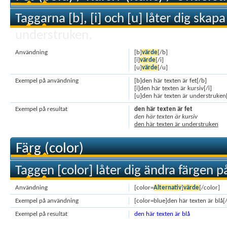
Taggarna [b], [i] och [u] låter dig skapa 
understruken.
Användning
[b]
värde
[/b]
[i]
värde
[/i]
[u]
värde
[/u]
Exempel på användning
[b]den här texten är fet[/b]
[i]den här texten är kursiv[/i]
[u]den här texten är understruken
Exempel på resultat
den här texten är fet
den här texten är kursiv
den här texten är understruken
Färg (color)
Taggen [color] låter dig ändra färgen på
Användning
[color=
Alternativ
]
värde
[/color]
Exempel på användning
[color=blue]den här texten är blå[
Exempel på resultat
den här texten är blå