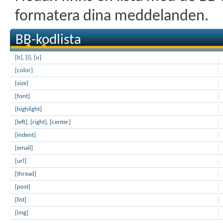
formatera dina meddelanden.
BB-kodlista
[b]
,
[i]
,
[u]
[color]
[size]
[font]
[highlight]
[left]
,
[right]
,
[center]
[indent]
[email]
[url]
[thread]
[post]
[list]
[img]