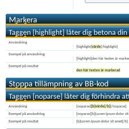
Markera
Taggen [highlight] låter dig betona din 
Användning
[highlight]
värde
[/highlight]
Exempel på användning
[highlight]den här texten är marke
Exempel på resultat
den här texten är markerad
Stoppa tillämpning av BB-kod
Taggen [noparse] låter dig förhindra a
Användning
[noparse]
[b]värde[/b]
[/noparse]
Exempel på användning
[noparse][b]Lorem ipsum dolor sit
Exempel på resultat
[b]Lorem ipsum dolor sit amet[/b]