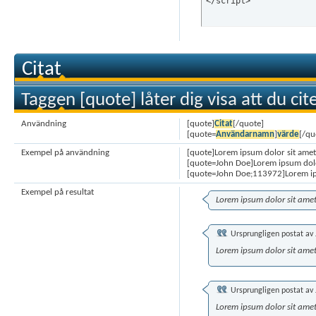
</script>
Citat
Taggen [quote] låter dig visa att du cit
Användning
[quote]
Citat
[/quote]
[quote=
Användarnamn
]
värde
[/qu
Exempel på användning
[quote]Lorem ipsum dolor sit amet
[quote=John Doe]Lorem ipsum dolo
[quote=John Doe;113972]Lorem ip
Exempel på resultat
Lorem ipsum dolor sit ame
Ursprungligen postat av
Lorem ipsum dolor sit ame
Ursprungligen postat av
Lorem ipsum dolor sit ame