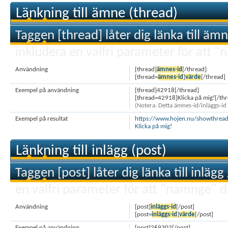
Länkning till ämne (thread)
Taggen [thread] låter dig länka till ä
inkludera en valfri parameter för att "
Användning
[thread]
ämnes-id
[/thread]
[thread=
ämnes-id
]
värde
[/thread]
Exempel på användning
[thread]42918[/thread]
[thread=42918]Klicka på mig![/thr
(Notera: Detta ämnes-id/inläggs-id ä
Exempel på resultat
https://www.hojen.nu/showthrea
Klicka på mig!
Länkning till inlägg (post)
Taggen [post] låter dig länka till inlä
en valfri parameter för att "namnge" d
Användning
[post]
inläggs-id
[/post]
[post=
inläggs-id
]
värde
[/post]
Exempel på användning
[post]269302[/post]