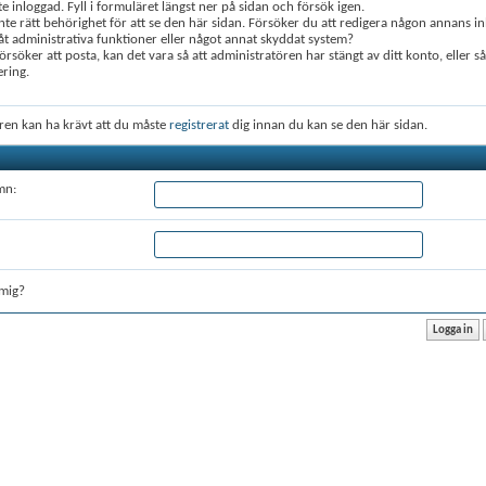
te inloggad. Fyll i formuläret längst ner på sidan och försök igen.
nte rätt behörighet för att se den här sidan. Försöker du att redigera någon annans in
 administrativa funktioner eller något annat skyddat system?
rsöker att posta, kan det vara så att administratören har stängt av ditt konto, eller s
ering.
ren kan ha krävt att du måste
registrerat
dig innan du kan se den här sidan.
mn:
mig?