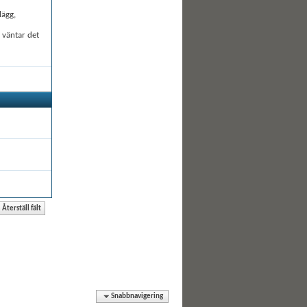
lägg,
å väntar det
Snabbnavigering