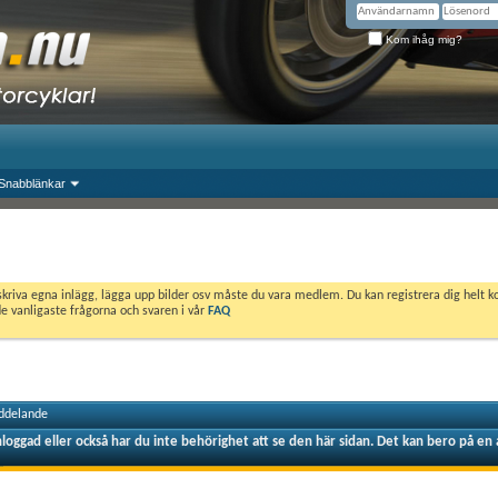
Kom ihåg mig?
Snabblänkar
skriva egna inlägg, lägga upp bilder osv måste du vara medlem. Du kan registrera dig helt k
de vanligaste frågorna och svaren i vår
FAQ
ddelande
nloggad eller också har du inte behörighet att se den här sidan. Det kan bero på en 