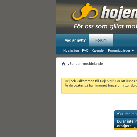
Vad är nytt?
Forum
Nya inlägg
FAQ
Kalender
Forumåtgärder
vBulletin-meddelande
Hej och välkommen till Hojen.nu! För att kunna 
Är du osäker på hur forumet fungerar hittar du 
vBulletin-me
Du är inte i
orsaker: