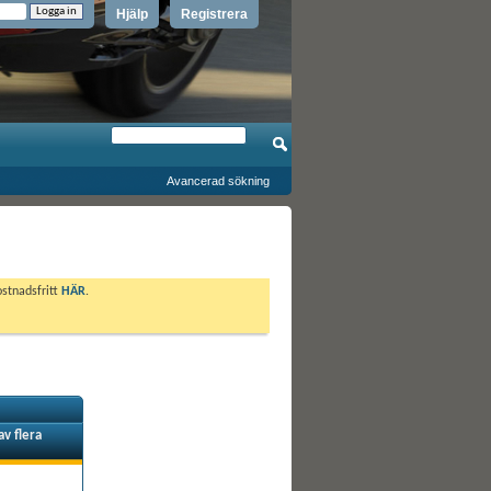
Hjälp
Registrera
Avancerad sökning
ostnadsfritt
HÄR
.
av flera