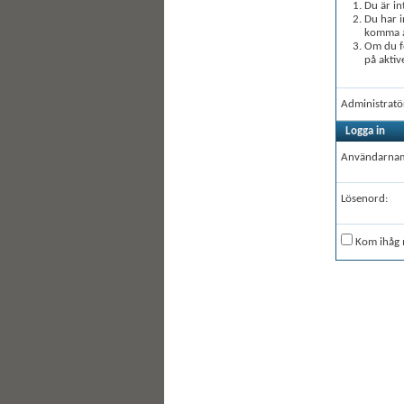
Du är in
Du har i
komma åt
Om du fö
på aktiv
Administratö
Logga in
Användarna
Lösenord:
Kom ihåg 