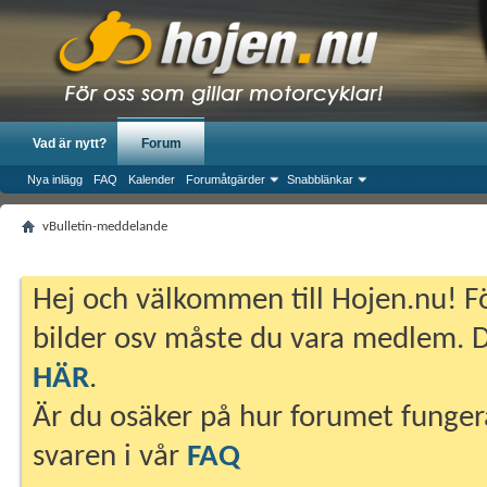
Vad är nytt?
Forum
Nya inlägg
FAQ
Kalender
Forumåtgärder
Snabblänkar
vBulletin-meddelande
Hej och välkommen till Hojen.nu! Fö
bilder osv måste du vara medlem. Du
HÄR
.
Är du osäker på hur forumet fungera
svaren i vår
FAQ