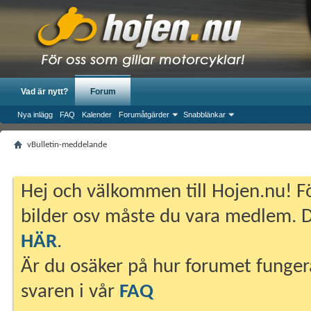
Vad är nytt?
Forum
Nya inlägg
FAQ
Kalender
Forumåtgärder
Snabblänkar
vBulletin-meddelande
Hej och välkommen till Hojen.nu! Fö
bilder osv måste du vara medlem. Du
HÄR
.
Är du osäker på hur forumet fungera
svaren i vår
FAQ