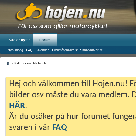
Vad är nytt?
Forum
Nya inlägg
FAQ
Kalender
Forumåtgärder
Snabblänkar
vBulletin-meddelande
Hej och välkommen till Hojen.nu! Fö
bilder osv måste du vara medlem. Du
HÄR
.
Är du osäker på hur forumet fungera
svaren i vår
FAQ