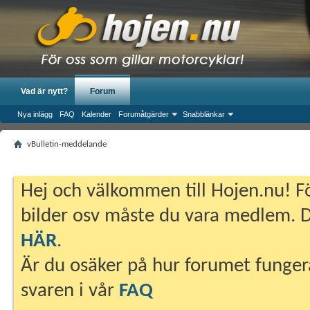
Vad är nytt?
Forum
Nya inlägg
FAQ
Kalender
Forumåtgärder
Snabblänkar
vBulletin-meddelande
Hej och välkommen till Hojen.nu! Fö
bilder osv måste du vara medlem. Du
HÄR
.
Är du osäker på hur forumet fungera
svaren i vår
FAQ