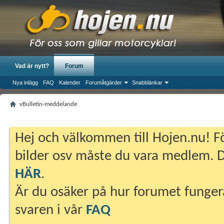
Vad är nytt?
Forum
Nya inlägg
FAQ
Kalender
Forumåtgärder
Snabblänkar
vBulletin-meddelande
Hej och välkommen till Hojen.nu! Fö
bilder osv måste du vara medlem. Du
HÄR
.
Är du osäker på hur forumet fungera
svaren i vår
FAQ