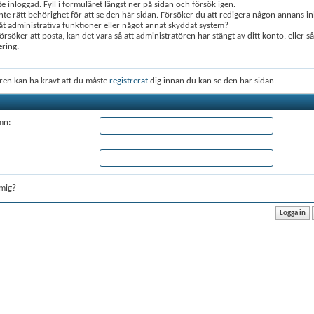
te inloggad. Fyll i formuläret längst ner på sidan och försök igen.
nte rätt behörighet för att se den här sidan. Försöker du att redigera någon annans in
 administrativa funktioner eller något annat skyddat system?
rsöker att posta, kan det vara så att administratören har stängt av ditt konto, eller s
ering.
ren kan ha krävt att du måste
registrerat
dig innan du kan se den här sidan.
mn:
mig?