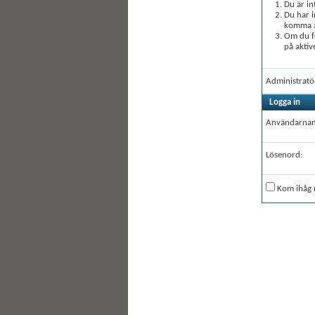
Du är in
Du har i
komma åt
Om du fö
på aktiv
Administratö
Logga in
Användarna
Lösenord:
Kom ihåg 