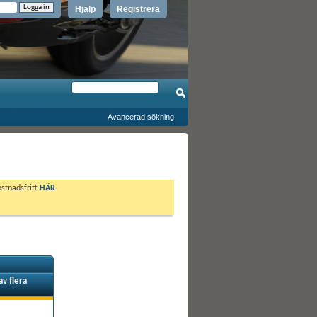
Hjälp
Registrera
Avancerad sökning
ostnadsfritt
HÄR
.
av flera