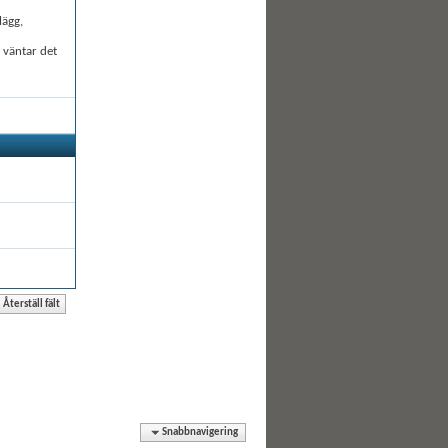
lägg,
å väntar det
Snabbnavigering