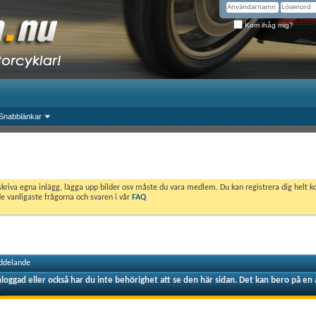
Kom ihåg mig?
Snabblänkar
skriva egna inlägg, lägga upp bilder osv måste du vara medlem. Du kan registrera dig helt k
de vanligaste frågorna och svaren i vår
FAQ
ddelande
nloggad eller också har du inte behörighet att se den här sidan. Det kan bero på en 