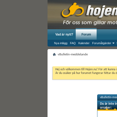
Vad är nytt?
Forum
Nya inlägg
FAQ
Kalender
Forumåtgärder
vBulletin-meddelande
Hej och välkommen till Hojen.nu! För att kunna 
Är du osäker på hur forumet fungerar hittar du 
vBulletin-me
Du är inte i
orsaker: