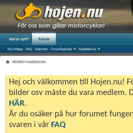
Vad är nytt?
Forum
Nya inlägg
FAQ
Kalender
Forumåtgärder
Snabblänkar
vBulletin-meddelande
Hej och välkommen till Hojen.nu! Fö
bilder osv måste du vara medlem. Du
HÄR
.
Är du osäker på hur forumet fungera
svaren i vår
FAQ