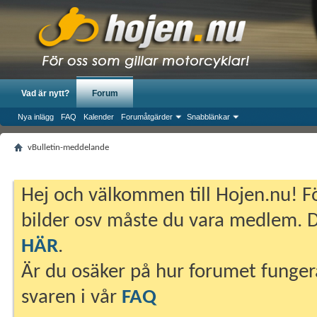
Vad är nytt?
Forum
Nya inlägg
FAQ
Kalender
Forumåtgärder
Snabblänkar
vBulletin-meddelande
Hej och välkommen till Hojen.nu! Fö
bilder osv måste du vara medlem. Du
HÄR
.
Är du osäker på hur forumet fungera
svaren i vår
FAQ