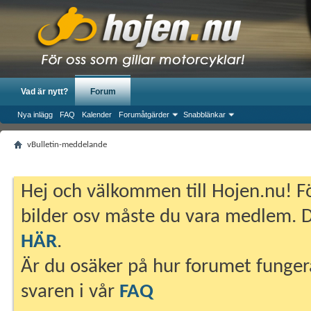
Vad är nytt?
Forum
Nya inlägg
FAQ
Kalender
Forumåtgärder
Snabblänkar
vBulletin-meddelande
Hej och välkommen till Hojen.nu! Fö
bilder osv måste du vara medlem. Du
HÄR
.
Är du osäker på hur forumet fungera
svaren i vår
FAQ