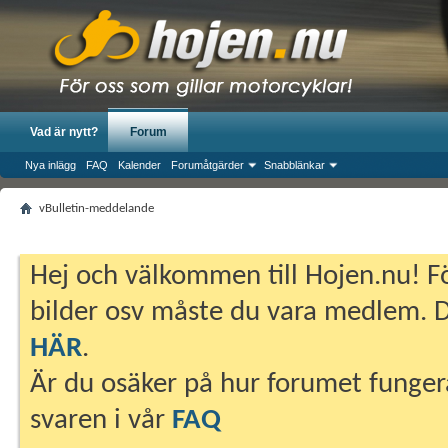
Vad är nytt?
Forum
Nya inlägg
FAQ
Kalender
Forumåtgärder
Snabblänkar
vBulletin-meddelande
Hej och välkommen till Hojen.nu! Fö
bilder osv måste du vara medlem. Du
HÄR
.
Är du osäker på hur forumet fungera
svaren i vår
FAQ