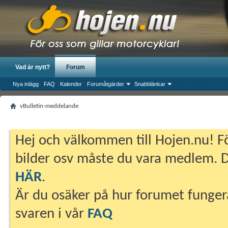
Vad är nytt?
Forum
Nya inlägg
FAQ
Kalender
Forumåtgärder
Snabblänkar
vBulletin-meddelande
Hej och välkommen till Hojen.nu! Fö
bilder osv måste du vara medlem. Du
HÄR
.
Är du osäker på hur forumet fungera
svaren i vår
FAQ