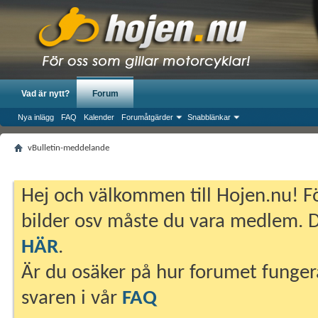
Vad är nytt?
Forum
Nya inlägg
FAQ
Kalender
Forumåtgärder
Snabblänkar
vBulletin-meddelande
Hej och välkommen till Hojen.nu! Fö
bilder osv måste du vara medlem. Du
HÄR
.
Är du osäker på hur forumet fungera
svaren i vår
FAQ