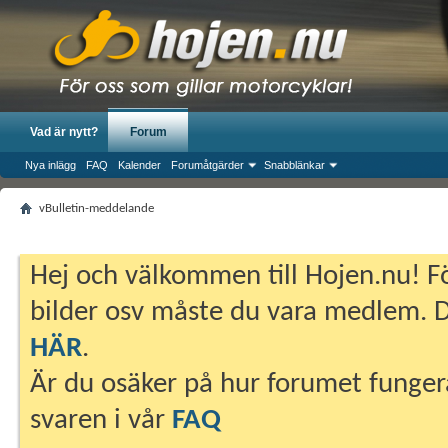
Vad är nytt?
Forum
Nya inlägg
FAQ
Kalender
Forumåtgärder
Snabblänkar
vBulletin-meddelande
Hej och välkommen till Hojen.nu! Fö
bilder osv måste du vara medlem. Du
HÄR
.
Är du osäker på hur forumet fungera
svaren i vår
FAQ