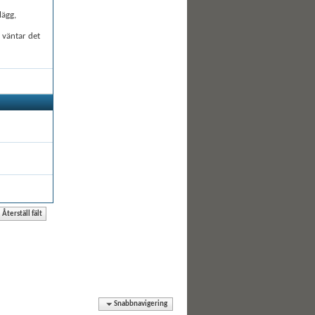
lägg,
å väntar det
Snabbnavigering