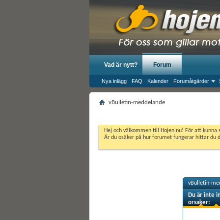
Vad är nytt?
Forum
Nya inlägg
FAQ
Kalender
Forumåtgärder
vBulletin-meddelande
Hej och välkommen till Hojen.nu! För att kunna 
Är du osäker på hur forumet fungerar hittar du 
vBulletin-me
Du är inte i
orsaker: