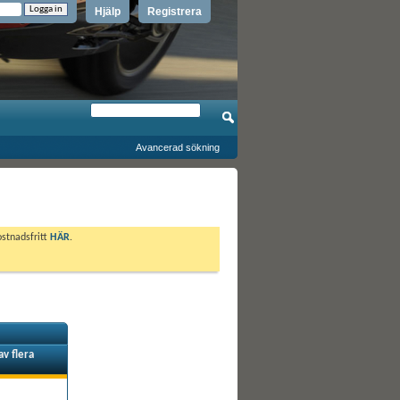
Hjälp
Registrera
Avancerad sökning
ostnadsfritt
HÄR
.
av flera