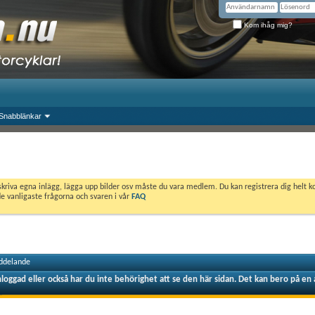
Kom ihåg mig?
Snabblänkar
skriva egna inlägg, lägga upp bilder osv måste du vara medlem. Du kan registrera dig helt k
de vanligaste frågorna och svaren i vår
FAQ
ddelande
nloggad eller också har du inte behörighet att se den här sidan. Det kan bero på en 