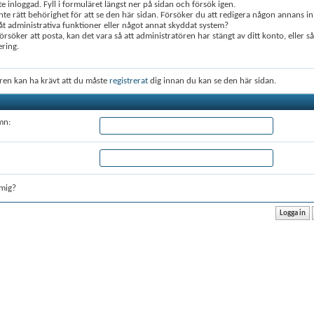
te inloggad. Fyll i formuläret längst ner på sidan och försök igen.
nte rätt behörighet för att se den här sidan. Försöker du att redigera någon annans in
 administrativa funktioner eller något annat skyddat system?
rsöker att posta, kan det vara så att administratören har stängt av ditt konto, eller s
ering.
ren kan ha krävt att du måste
registrerat
dig innan du kan se den här sidan.
mn:
mig?