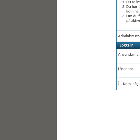
Du är in
Du har i
komma åt
Om du fö
på aktiv
Administratö
Logga in
Användarna
Lösenord:
Kom ihåg 