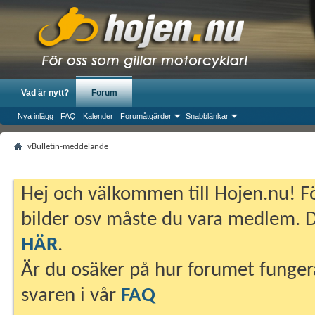
Vad är nytt?
Forum
Nya inlägg
FAQ
Kalender
Forumåtgärder
Snabblänkar
vBulletin-meddelande
Hej och välkommen till Hojen.nu! Fö
bilder osv måste du vara medlem. Du
HÄR
.
Är du osäker på hur forumet fungera
svaren i vår
FAQ