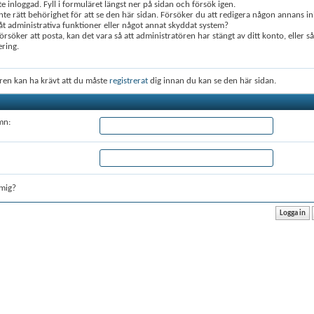
te inloggad. Fyll i formuläret längst ner på sidan och försök igen.
nte rätt behörighet för att se den här sidan. Försöker du att redigera någon annans in
 administrativa funktioner eller något annat skyddat system?
rsöker att posta, kan det vara så att administratören har stängt av ditt konto, eller s
ering.
ren kan ha krävt att du måste
registrerat
dig innan du kan se den här sidan.
mn:
mig?