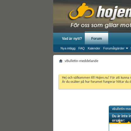
Vad är nytt?
Forum
Nya inlägg
FAQ
Kalender
Forumåtgärder
vBulletin-meddelande
Hej och välkommen till Hojen.nu! För att kunna 
Är du osäker på hur forumet fungerar hittar du 
vBulletin-me
Du är inte i
orsaker: