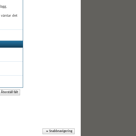
lägg,
å väntar det
Snabbnavigering