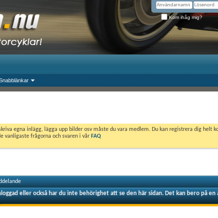
Kom ihåg mig?
Snabblänkar
skriva egna inlägg, lägga upp bilder osv måste du vara medlem. Du kan registrera dig helt k
de vanligaste frågorna och svaren i vår
FAQ
ddelande
nloggad eller också har du inte behörighet att se den här sidan. Det kan bero på en 