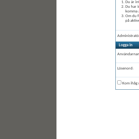
Du är in
Du har i
komma åt
Om du fö
på aktiv
Administratö
Logga in
Användarna
Lösenord:
Kom ihåg 