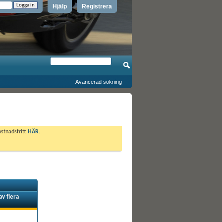
Hjälp
Registrera
Avancerad sökning
ostnadsfritt
HÄR
.
av flera