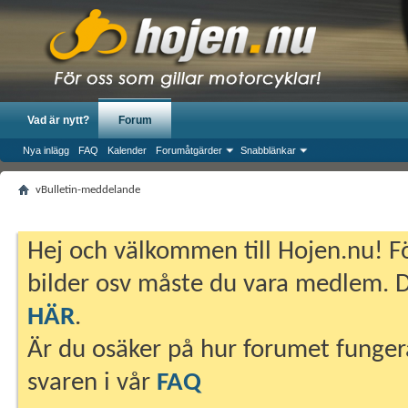
Vad är nytt?
Forum
Nya inlägg
FAQ
Kalender
Forumåtgärder
Snabblänkar
vBulletin-meddelande
Hej och välkommen till Hojen.nu! Fö
bilder osv måste du vara medlem. Du
HÄR
.
Är du osäker på hur forumet fungera
svaren i vår
FAQ