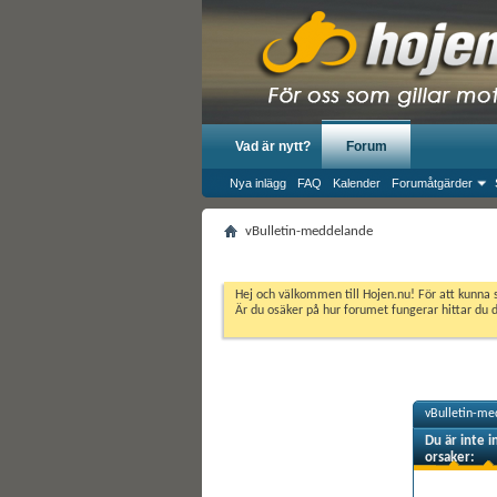
Vad är nytt?
Forum
Nya inlägg
FAQ
Kalender
Forumåtgärder
vBulletin-meddelande
Hej och välkommen till Hojen.nu! För att kunna 
Är du osäker på hur forumet fungerar hittar du 
vBulletin-me
Du är inte i
orsaker: