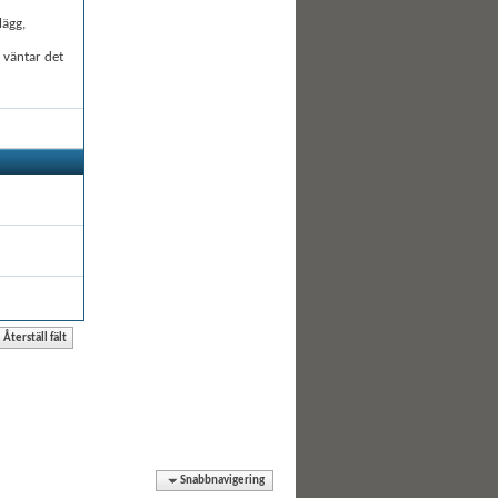
lägg,
å väntar det
Snabbnavigering