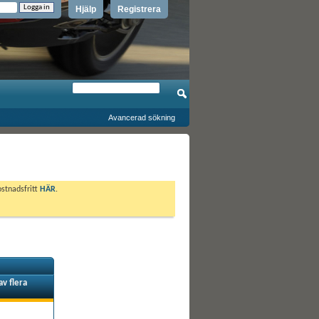
Hjälp
Registrera
Avancerad sökning
ostnadsfritt
HÄR
.
av flera