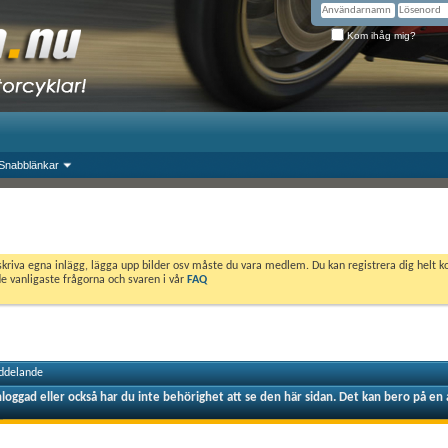
Kom ihåg mig?
Snabblänkar
skriva egna inlägg, lägga upp bilder osv måste du vara medlem. Du kan registrera dig helt k
de vanligaste frågorna och svaren i vår
FAQ
ddelande
nloggad eller också har du inte behörighet att se den här sidan. Det kan bero på en 