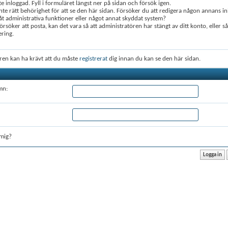
te inloggad. Fyll i formuläret längst ner på sidan och försök igen.
nte rätt behörighet för att se den här sidan. Försöker du att redigera någon annans in
 administrativa funktioner eller något annat skyddat system?
rsöker att posta, kan det vara så att administratören har stängt av ditt konto, eller s
ering.
ren kan ha krävt att du måste
registrerat
dig innan du kan se den här sidan.
mn:
mig?