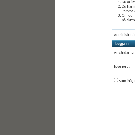
Du är in
Du har i
komma åt
Om du fö
på aktiv
Administratö
Logga in
Användarna
Lösenord:
Kom ihåg 