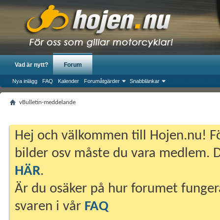
Vad är nytt?
Forum
Nya inlägg
FAQ
Kalender
Forumåtgärder
Snabblänkar
vBulletin-meddelande
Hej och välkommen till Hojen.nu! Fö
bilder osv måste du vara medlem. Du
HÄR
.
Är du osäker på hur forumet fungera
svaren i vår
FAQ