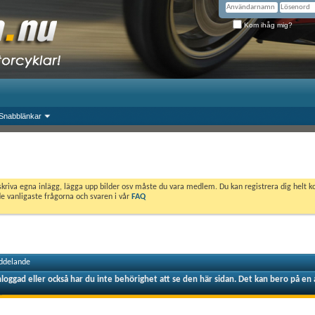
Kom ihåg mig?
Snabblänkar
skriva egna inlägg, lägga upp bilder osv måste du vara medlem. Du kan registrera dig helt k
de vanligaste frågorna och svaren i vår
FAQ
ddelande
nloggad eller också har du inte behörighet att se den här sidan. Det kan bero på en 