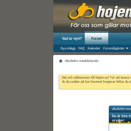
Vad är nytt?
Forum
Nya inlägg
FAQ
Kalender
Forumåtgärder
vBulletin-meddelande
Hej och välkommen till Hojen.nu! För att kunna 
Är du osäker på hur forumet fungerar hittar du 
vBulletin-me
Du är inte i
orsaker: