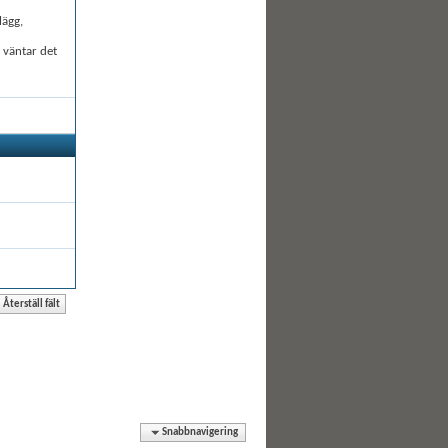
lägg,
å väntar det
Snabbnavigering