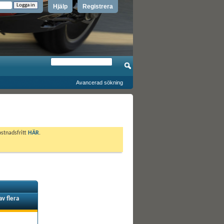
Hjälp
Registrera
Avancerad sökning
ostnadsfritt
HÄR
.
av flera