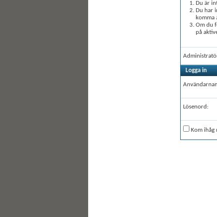
Du är in
Du har i
komma åt
Om du fö
på aktiv
Administratö
Logga in
Användarna
Lösenord:
Kom ihåg 