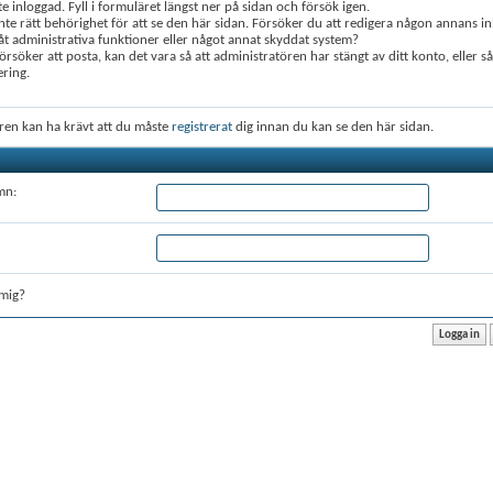
te inloggad. Fyll i formuläret längst ner på sidan och försök igen.
nte rätt behörighet för att se den här sidan. Försöker du att redigera någon annans in
 administrativa funktioner eller något annat skyddat system?
rsöker att posta, kan det vara så att administratören har stängt av ditt konto, eller s
ering.
ren kan ha krävt att du måste
registrerat
dig innan du kan se den här sidan.
mn:
mig?