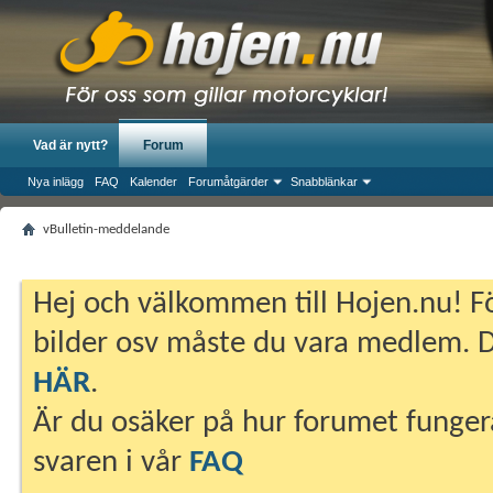
Vad är nytt?
Forum
Nya inlägg
FAQ
Kalender
Forumåtgärder
Snabblänkar
vBulletin-meddelande
Hej och välkommen till Hojen.nu! Fö
bilder osv måste du vara medlem. Du
HÄR
.
Är du osäker på hur forumet fungera
svaren i vår
FAQ