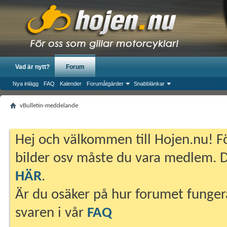
Vad är nytt?
Forum
Nya inlägg
FAQ
Kalender
Forumåtgärder
Snabblänkar
vBulletin-meddelande
Hej och välkommen till Hojen.nu! Fö
bilder osv måste du vara medlem. Du
HÄR
.
Är du osäker på hur forumet fungera
svaren i vår
FAQ