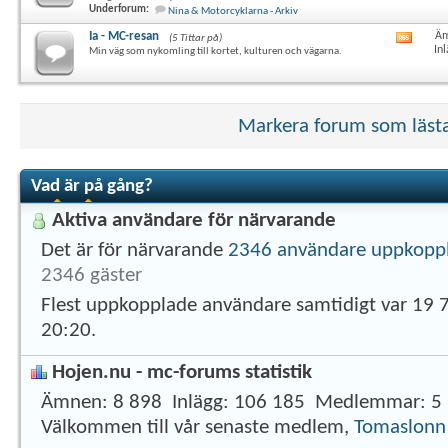
här
Underforum:
Nina & Motorcyklarna - Arkiv
forum
RSS-
Ia - MC-resan
Äm
(5 Tittar på)
Visa
flöde
In
Min väg som nykomling till kortet, kulturen och vägarna.
det
här
forum
RSS-
flöde
Markera forum som läst
Vad är på gång?
Aktiva användare för närvarande
Det är för närvarande
2346 användare uppkopp
2346 gäster
Flest uppkopplade användare samtidigt var 19 
20:20
.
Hojen.nu - mc-forums statistik
Ämnen
8 898
Inlägg
106 185
Medlemmar
5
Välkommen till vår senaste medlem,
Tomaslonn