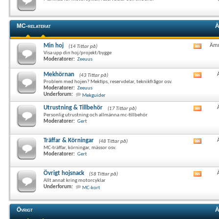
det
här
forum
RSS-
MC-relaterat
Ä
flöde
Min hoj
Ämn
(14 Tittar på)
Visa
Visa upp din hoj/projekt/bygge
det
Moderatorer:
Zeeuus
här
forum
Mekhörnan
(43 Tittar på)
Visa
RSS-
Problem med hojen? Mektips, reservdelar, teknikfrågor osv.
det
flöde
Moderatorer:
Zeeuus
här
Underforum:
Mekguider
forum
RSS-
Utrustning & Tillbehör
(17 Tittar på)
Visa
flöde
Personlig utrustning och allmänna mc-tillbehör
det
Moderatorer:
Gert
här
forum
RSS-
Träffar & Körningar
(48 Tittar på)
Visa
flöde
MC-träffar, körningar, mässor osv.
det
Moderatorer:
Gert
här
forum
RSS-
Övrigt hojsnack
(58 Tittar på)
Visa
flöde
Allt annat kring motorcyklar
det
Underforum:
MC-kort
här
forum
RSS-
Övrigt
Ä
flöde