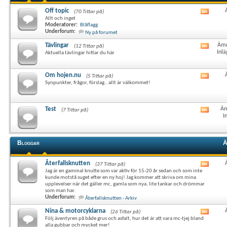
Off topic
(70 Tittar på)
Visa
Allt och inget
det
Moderatorer:
Blåflagg
här
Underforum:
Ny på forumet
forum
RSS-
Tävlingar
Ämn
(12 Tittar på)
Visa
flöde
Inlä
Aktuella tävlingar hittar du här
det
här
forum
Om hojen.nu
(5 Tittar på)
Visa
RSS-
Synpunkter, frågor, förslag.. allt är välkommet!
det
flöde
här
forum
RSS-
Test
Äm
(7 Tittar på)
Visa
flöde
I
det
här
forum
RSS-
Bloggar
Ä
flöde
Återfallsknutten
(37 Tittar på)
Visa
Jag är en gammal knutte som var aktiv för 15-20 år sedan och som inte
det
kunde motstå suget efter en ny hoj! Jag kommer att skriva om mina
här
upplevelser när det gäller mc, gamla som nya, lite tankar och drömmar
forum
som man har.
RSS-
Underforum:
Återfallsknutten - Arkiv
flöde
Nina & motorcyklarna
(26 Tittar på)
Visa
Följ äventyren på både grus och asfalt, hur det är att vara mc-tjej bland
det
alla gubbar och mycket mer!