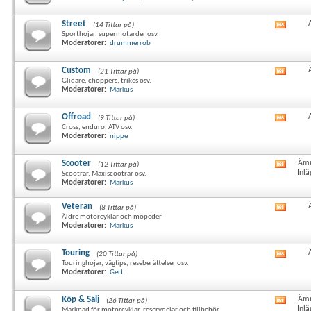
här
forum
RSS-
Street
(14 Tittar på)
Visa
flöde
Sporthojar, supermotarder osv.
det
Moderatorer:
drummerrob
här
forum
RSS-
Custom
(21 Tittar på)
Visa
flöde
Glidare, choppers, trikes osv.
det
Moderatorer:
Markus
här
forum
RSS-
Offroad
(9 Tittar på)
Visa
flöde
Cross, enduro, ATV osv.
det
Moderatorer:
nippe
här
forum
RSS-
Scooter
Ämn
(12 Tittar på)
Visa
flöde
Inlä
Scootrar, Maxiscootrar osv.
det
Moderatorer:
Markus
här
forum
Veteran
RSS-
(8 Tittar på)
Visa
Äldre motorcyklar och mopeder
flöde
det
Moderatorer:
Markus
här
forum
RSS-
Touring
(20 Tittar på)
Visa
flöde
Touringhojar, vägtips, reseberättelser osv.
det
Moderatorer:
Gert
här
forum
RSS-
Köp & Sälj
Ämn
(26 Tittar på)
Visa
flöde
Inlä
Marknad för motorcyklar, reservdelar och tillbehör