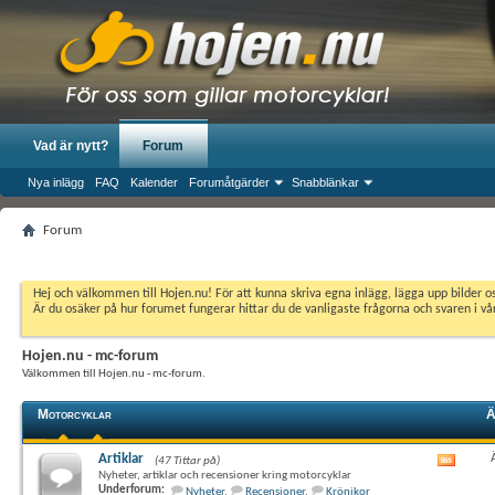
Vad är nytt?
Forum
Nya inlägg
FAQ
Kalender
Forumåtgärder
Snabblänkar
Forum
Hej och välkommen till Hojen.nu! För att kunna skriva egna inlägg, lägga upp bilder 
Är du osäker på hur forumet fungerar hittar du de vanligaste frågorna och svaren i v
Hojen.nu - mc-forum
Välkommen till Hojen.nu - mc-forum.
Motorcyklar
Ä
Artiklar
(47 Tittar på)
Visa
Nyheter, artiklar och recensioner kring motorcyklar
det
Underforum:
Nyheter
,
Recensioner
,
Krönikor