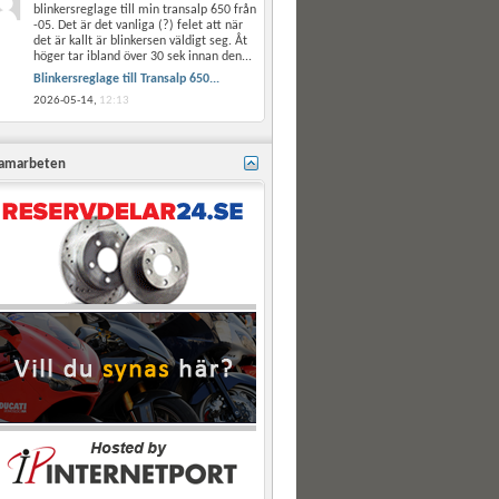
blinkersreglage till min transalp 650 från
-05. Det är det vanliga (?) felet att när
det är kallt är blinkersen väldigt seg. Åt
höger tar ibland över 30 sek innan den...
Blinkersreglage till Transalp 650...
2026-05-14,
12:13
amarbeten