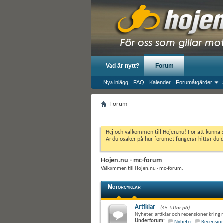
Vad är nytt?
Forum
Nya inlägg
FAQ
Kalender
Forumåtgärder
Forum
Hej och välkommen till Hojen.nu! För att kunna 
Är du osäker på hur forumet fungerar hittar du 
Hojen.nu - mc-forum
Välkommen till Hojen.nu - mc-forum.
Motorcyklar
Artiklar
(45 Tittar på)
Nyheter, artiklar och recensioner kring
Underforum:
Nyheter
,
Recensio