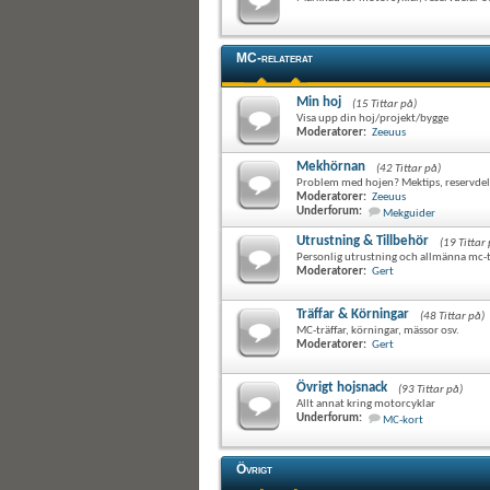
MC-relaterat
Min hoj
(15 Tittar på)
Visa upp din hoj/projekt/bygge
Moderatorer:
Zeeuus
Mekhörnan
(42 Tittar på)
Problem med hojen? Mektips, reservdela
Moderatorer:
Zeeuus
Underforum:
Mekguider
Utrustning & Tillbehör
(19 Tittar
Personlig utrustning och allmänna mc-t
Moderatorer:
Gert
Träffar & Körningar
(48 Tittar på)
MC-träffar, körningar, mässor osv.
Moderatorer:
Gert
Övrigt hojsnack
(93 Tittar på)
Allt annat kring motorcyklar
Underforum:
MC-kort
Övrigt