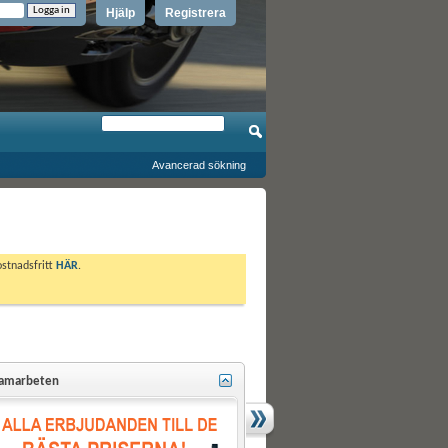
Hjälp
Registrera
Avancerad sökning
ostnadsfritt
HÄR
.
amarbeten