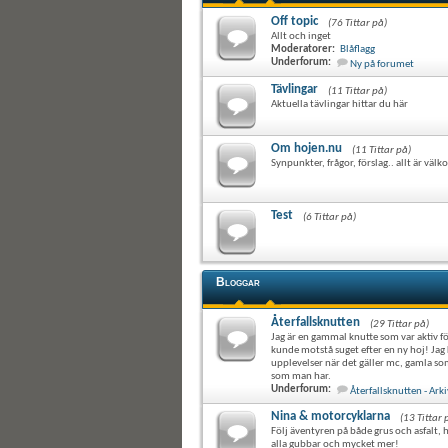
Off topic
(76 Tittar på)
Allt och inget
Moderatorer:
Blåflagg
Underforum:
Ny på forumet
Tävlingar
(11 Tittar på)
Aktuella tävlingar hittar du här
Om hojen.nu
(11 Tittar på)
Synpunkter, frågor, förslag.. allt är vä
Test
(6 Tittar på)
Bloggar
Återfallsknutten
(29 Tittar på)
Jag är en gammal knutte som var aktiv f
kunde motstå suget efter en ny hoj! Ja
upplevelser när det gäller mc, gamla s
som man har.
Underforum:
Återfallsknutten - Arki
Nina & motorcyklarna
(13 Tittar 
Följ äventyren på både grus och asfalt, h
alla gubbar och mycket mer!