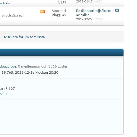
här
2023-01-13,
14:26
3 767
- Arkiv
forumets
RSS-
Ämnen: 4
De där sporthojjsåkarna...
Visa
flöde
Inlägg: 45
av
Zalkin
uren och vägarna.
det
2017-12-27,
19:17
här
forumets
RSS-
flöde
Markera forum som lästa
pkopplade
.
0 medlemmar och 3566 gäster
ar 19 765, 2025-12-18 klockan
20:20
.
ar
5 127
lonn