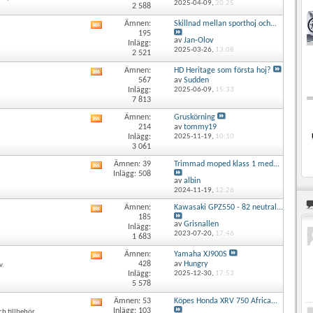
här
2025-04-09,
20:25
2 588
forumets
RSS-
Ämnen:
Skillnad mellan sporthoj och...
Visa
flöde
195
det
av
Jan-Olov
Inlägg:
här
2025-03-26,
13:08
2 521
forumets
RSS-
Ämnen:
HD Heritage som första hoj?
Visa
flöde
567
av
Sudden
det
Inlägg:
2025-06-09,
15:33
här
7 813
forumets
RSS-
Ämnen:
Gruskörning
Visa
flöde
214
av
tommy19
det
Inlägg:
2025-11-19,
10:10
här
3 061
forumets
RSS-
Ämnen: 39
Trimmad moped klass 1 med...
Visa
flöde
Inlägg: 508
det
av
albin
här
2024-11-19,
12:26
forumets
Ämnen:
Kawasaki GPZ550 - 82 neutral...
RSS-
Visa
185
flöde
det
av
Grisnallen
Inlägg:
här
2023-07-20,
17:46
1 683
forumets
RSS-
Ämnen:
Yamaha XJ900S
Visa
flöde
428
av
Hungry
v.
det
Inlägg:
2025-12-30,
17:53
här
5 578
forumets
RSS-
Ämnen: 53
Köpes Honda XRV 750 Africa...
Visa
flöde
Inlägg: 103
ch tillbehör