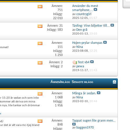
Ämnen:
Använder du mest
Visa
751
smartphone,...
det
Inlägg:
av
countrygirl
här
22 010
2025-12-05,
01:57
forumets
RSS-
Ämnen: 31
Tävling: Vinn biljetter till...
Visa
flöde
Inlägg: 583
av
Den grå
det
2020-01-13,
23:03
här
forumets
Ämnen:
Hojen-prylar slumpas
Visa
RSS-
151
av
Nina
lkommet!
det
flöde
Inlägg:
2023-08-08,
12:25
här
1 250
forumets
RSS-
Ämnen: 2
Test vb4
Visa
flöde
Inlägg: 2
av
pewa
det
2019-11-17,
11:43
här
forumets
RSS-
Ämnen/inlägg
Senaste inlägg
flöde
Ämnen:
Många år sedan.
Visa
1 068
av
Nina
ör 15-20 år sedan och som inte
det
Inlägg:
2022-02-10,
20:46
g kommer att skriva om mina
här
om nya, lite tankar och drömmar
1 956
forumets
RSS-
v
flöde
Ämnen:
Tappat sugen lite grann men…
på)
Visa
898
ur det är att vara mc-tjej bland
det
av
baggen1970
Inlägg: