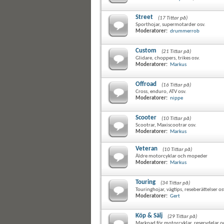
Street
(17 Tittar på)
Sporthojar, supermotarder osv.
Moderatorer:
drummerrob
Custom
(21 Tittar på)
Glidare, choppers, trikes osv.
Moderatorer:
Markus
Offroad
(16 Tittar på)
Cross, enduro, ATV osv.
Moderatorer:
nippe
Scooter
(10 Tittar på)
Scootrar, Maxiscootrar osv.
Moderatorer:
Markus
Veteran
(10 Tittar på)
Äldre motorcyklar och mopeder
Moderatorer:
Markus
Touring
(34 Tittar på)
Touringhojar, vägtips, reseberättelser os
Moderatorer:
Gert
Köp & Sälj
(29 Tittar på)
Marknad för motorcyklar, reservdelar o