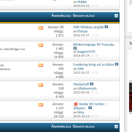
det
av
Hubbe
här
2023-03-12,
13:47
forumets
RSS-
Ämnen/inlägg
Senaste inlägg
flöde
Ämnen: 86
Mitt Wildstar projekt
Visa
Inlägg:
av
Elvispo
det
1 671
2022-01-27,
13:21
här
forumets
S
Ämnen:
Blinkersreglage till Transalp...
Visa
RSS-
1 481
r, teknikfrågor osv.
det
flöde
av
baggen1970
Inlägg:
här
2026-05-19,
10:28
14 895
forumets
RSS-
Ämnen:
Fundering kring val av hjälm
 på)
Visa
flöde
390
av
SAN
illbehör
det
Inlägg:
2022-05-27,
21:26
här
4 686
forumets
RSS-
Ämnen:
Mackaträff
Visa
flöde
558
av
Lillebrormats
det
Inlägg:
2023-02-10,
11:55
här
6 943
forumets
RSS-
Ämnen:
Honda MC Center /
Visa
flöde
1 537
Ahlqvist...
det
Inlägg:
av
Nina
här
24 522
2025-10-13,
09:18
forumets
RSS-
Ämnen/inlägg
Senaste inlägg
flöde