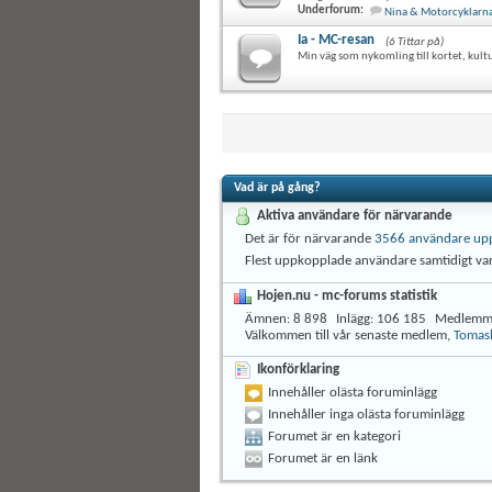
Underforum:
Nina & Motorcyklarna 
Ia - MC-resan
(6 Tittar på)
Min väg som nykomling till kortet, kult
Vad är på gång?
Aktiva användare för närvarande
Det är för närvarande
3566 användare up
Flest uppkopplade användare samtidigt v
Hojen.nu - mc-forums statistik
Ämnen
8 898
Inlägg
106 185
Medlemm
Välkommen till vår senaste medlem,
Tomas
Ikonförklaring
Innehåller olästa foruminlägg
Innehåller inga olästa foruminlägg
Forumet är en kategori
Forumet är en länk