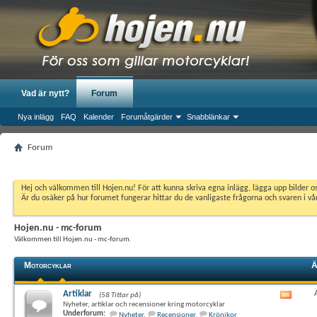
Vad är nytt?
Forum
Nya inlägg
FAQ
Kalender
Forumåtgärder
Snabblänkar
Forum
Hej och välkommen till Hojen.nu! För att kunna skriva egna inlägg, lägga upp bilder 
Är du osäker på hur forumet fungerar hittar du de vanligaste frågorna och svaren i v
Hojen.nu - mc-forum
Välkommen till Hojen.nu - mc-forum.
Motorcyklar
Ä
Artiklar
(58 Tittar på)
Visa
Nyheter, artiklar och recensioner kring motorcyklar
det
Underforum:
Nyheter
,
Recensioner
,
Krönikor