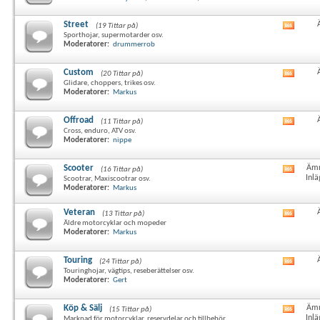
här
forum
RSS-
Street
(19 Tittar på)
Visa
flöde
Sporthojar, supermotarder osv.
det
Moderatorer:
drummerrob
här
forum
RSS-
Custom
(20 Tittar på)
Visa
flöde
Glidare, choppers, trikes osv.
det
Moderatorer:
Markus
här
forum
RSS-
Offroad
(11 Tittar på)
Visa
flöde
Cross, enduro, ATV osv.
det
Moderatorer:
nippe
här
forum
RSS-
Scooter
Ämn
(16 Tittar på)
Visa
flöde
Inlä
Scootrar, Maxiscootrar osv.
det
Moderatorer:
Markus
här
forum
Veteran
RSS-
(13 Tittar på)
Visa
Äldre motorcyklar och mopeder
flöde
det
Moderatorer:
Markus
här
forum
RSS-
Touring
(24 Tittar på)
Visa
flöde
Touringhojar, vägtips, reseberättelser osv.
det
Moderatorer:
Gert
här
forum
RSS-
Köp & Sälj
Ämn
(15 Tittar på)
Visa
flöde
Inlä
Marknad för motorcyklar, reservdelar och tillbehör