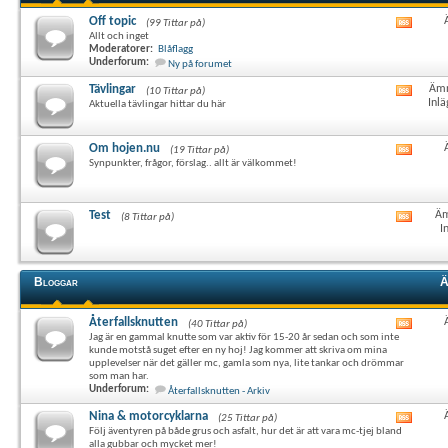
Off topic
(99 Tittar på)
Visa
Allt och inget
det
Moderatorer:
Blåflagg
här
Underforum:
Ny på forumet
forum
RSS-
Tävlingar
Ämn
(10 Tittar på)
Visa
flöde
Inlä
Aktuella tävlingar hittar du här
det
här
forum
Om hojen.nu
(19 Tittar på)
Visa
RSS-
Synpunkter, frågor, förslag.. allt är välkommet!
det
flöde
här
forum
RSS-
Test
Äm
(8 Tittar på)
Visa
flöde
I
det
här
forum
RSS-
Bloggar
Ä
flöde
Återfallsknutten
(40 Tittar på)
Visa
Jag är en gammal knutte som var aktiv för 15-20 år sedan och som inte
det
kunde motstå suget efter en ny hoj! Jag kommer att skriva om mina
här
upplevelser när det gäller mc, gamla som nya, lite tankar och drömmar
forum
som man har.
RSS-
Underforum:
Återfallsknutten - Arkiv
flöde
Nina & motorcyklarna
(25 Tittar på)
Visa
Följ äventyren på både grus och asfalt, hur det är att vara mc-tjej bland
det
alla gubbar och mycket mer!