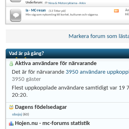
här
Underforum:
Nina & Motorcyklarna - Arkiv
forum
RSS-
Ia - MC-resan
Äm
(13 Tittar på)
Visa
flöde
In
Min väg som nykomling till kortet, kulturen och vägarna.
det
här
forum
RSS-
flöde
Markera forum som läst
Vad är på gång?
Aktiva användare för närvarande
Det är för närvarande
3950 användare uppkopp
3950 gäster
Flest uppkopplade användare samtidigt var 19 
20:20
.
Dagens födelsedagar
obojoj
(60)
Hojen.nu - mc-forums statistik