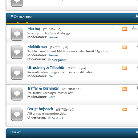
det
här
forum
RSS-
MC-relaterat
Ä
flöde
Min hoj
Ämn
(21 Tittar på)
Visa
Visa upp din hoj/projekt/bygge
det
Moderatorer:
Zeeuus
här
forum
Mekhörnan
(54 Tittar på)
Visa
RSS-
Problem med hojen? Mektips, reservdelar, teknikfrågor osv.
det
flöde
Moderatorer:
Zeeuus
här
Underforum:
Mekguider
forum
RSS-
Utrustning & Tillbehör
(22 Tittar på)
Visa
flöde
Personlig utrustning och allmänna mc-tillbehör
det
Moderatorer:
Gert
här
forum
RSS-
Träffar & Körningar
(21 Tittar på)
Visa
flöde
MC-träffar, körningar, mässor osv.
det
Moderatorer:
Gert
här
forum
RSS-
Övrigt hojsnack
(85 Tittar på)
Visa
flöde
Allt annat kring motorcyklar
det
Underforum:
MC-kort
här
forum
RSS-
Övrigt
Ä
flöde