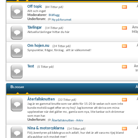
Off topic
(84 Tittar på)
Visa
Allt och inget
det
Moderatorer:
Blåflagg
här
Underforum:
Ny på forumet
forum
RSS-
Tävlingar
Ämn
(14 Tittar på)
Visa
flöde
Inlä
Aktuella tävlingar hittar du här
det
här
forum
Om hojen.nu
(24 Tittar på)
Visa
RSS-
Synpunkter, frågor, förslag.. allt är välkommet!
det
flöde
här
forum
RSS-
Test
Äm
(5 Tittar på)
Visa
flöde
I
det
här
forum
RSS-
Bloggar
Ä
flöde
Återfallsknutten
(33 Tittar på)
Visa
Jag är en gammal knutte som var aktiv för 15-20 år sedan och som inte
det
kunde motstå suget efter en ny hoj! Jag kommer att skriva om mina
här
upplevelser när det gäller mc, gamla som nya, lite tankar och drömmar
forum
som man har.
RSS-
Underforum:
Återfallsknutten - Arkiv
flöde
Nina & motorcyklarna
(14 Tittar på)
Visa
Följ äventyren på både grus och asfalt, hur det är att vara mc-tjej bland
det
alla gubbar och mycket mer!