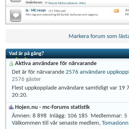
här
Underforum:
Nina & Motorcyklarna - Arkiv
forum
RSS-
Ia - MC-resan
Äm
(11 Tittar på)
Visa
flöde
In
Min väg som nykomling till kortet, kulturen och vägarna.
det
här
forum
RSS-
flöde
Markera forum som läst
Vad är på gång?
Aktiva användare för närvarande
Det är för närvarande
2576 användare uppkopp
2576 gäster
Flest uppkopplade användare samtidigt var 19 
20:20
.
Hojen.nu - mc-forums statistik
Ämnen
8 898
Inlägg
106 185
Medlemmar
5
Välkommen till vår senaste medlem,
Tomaslonn