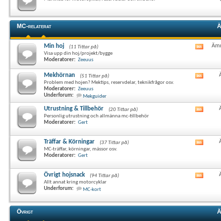
det
här
forum
RSS-
MC-relaterat
Ä
flöde
Min hoj
Ämn
(11 Tittar på)
Visa
Visa upp din hoj/projekt/bygge
det
Moderatorer:
Zeeuus
här
forum
Mekhörnan
(51 Tittar på)
Visa
RSS-
Problem med hojen? Mektips, reservdelar, teknikfrågor osv.
det
flöde
Moderatorer:
Zeeuus
här
Underforum:
Mekguider
forum
RSS-
Utrustning & Tillbehör
(20 Tittar på)
Visa
flöde
Personlig utrustning och allmänna mc-tillbehör
det
Moderatorer:
Gert
här
forum
RSS-
Träffar & Körningar
(37 Tittar på)
Visa
flöde
MC-träffar, körningar, mässor osv.
det
Moderatorer:
Gert
här
forum
RSS-
Övrigt hojsnack
(94 Tittar på)
Visa
flöde
Allt annat kring motorcyklar
det
Underforum:
MC-kort
här
forum
RSS-
Övrigt
Ä
flöde