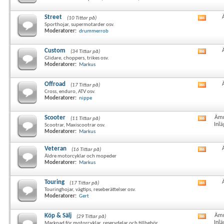
här
forum
RSS-
Street
(10 Tittar på)
Visa
flöde
Sporthojar, supermotarder osv.
det
Moderatorer:
drummerrob
här
forum
RSS-
Custom
(34 Tittar på)
Visa
flöde
Glidare, choppers, trikes osv.
det
Moderatorer:
Markus
här
forum
RSS-
Offroad
(17 Tittar på)
Visa
flöde
Cross, enduro, ATV osv.
det
Moderatorer:
nippe
här
forum
RSS-
Scooter
Ämn
(11 Tittar på)
Visa
flöde
Inlä
Scootrar, Maxiscootrar osv.
det
Moderatorer:
Markus
här
forum
Veteran
RSS-
(16 Tittar på)
Visa
Äldre motorcyklar och mopeder
flöde
det
Moderatorer:
Markus
här
forum
RSS-
Touring
(17 Tittar på)
Visa
flöde
Touringhojar, vägtips, reseberättelser osv.
det
Moderatorer:
Gert
här
forum
RSS-
Köp & Sälj
Ämn
(29 Tittar på)
Visa
flöde
Inlä
Marknad för motorcyklar, reservdelar och tillbehör