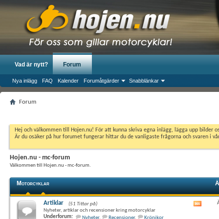
Vad är nytt?
Forum
Nya inlägg
FAQ
Kalender
Forumåtgärder
Snabblänkar
Forum
Hej och välkommen till Hojen.nu! För att kunna skriva egna inlägg, lägga upp bilder 
Är du osäker på hur forumet fungerar hittar du de vanligaste frågorna och svaren i v
Hojen.nu - mc-forum
Välkommen till Hojen.nu - mc-forum.
Motorcyklar
Ä
Artiklar
(51 Tittar på)
Visa
Nyheter, artiklar och recensioner kring motorcyklar
det
Underforum:
Nyheter
,
Recensioner
,
Krönikor