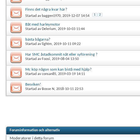
Finns det några kvar här?
1
2
Startad av
baggen1970
, 2019-12-07 14:54
Båt med harleymotor
Startad av
Delerium
, 2019-10-03 11:44
bästa bågarna?
Startad av
lightm
, 2019-10-11 09:22
Har SMC åstadkommit nåt eller syförening ?
Startad av
Foosi
, 2019-08-04 13:50
Mc köp någon som kan bistå med hjälp?
Startad av
consan85
, 2019-03-19 14:11
Besviken!
Startad av
Bosse N
, 2018-10-11 22:53
Foruminformation och alternativ
Moderatorer i detta forum