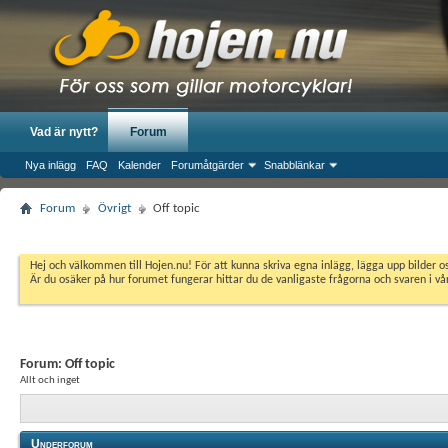
Vad är nytt?
Forum
Nya inlägg
FAQ
Kalender
Forumåtgärder
Snabblänkar
Forum
Övrigt
Off topic
Hej och välkommen till Hojen.nu! För att kunna skriva egna inlägg, lägga upp bilder 
Är du osäker på hur forumet fungerar hittar du de vanligaste frågorna och svaren i v
Forum:
Off topic
Allt och inget
Underforum