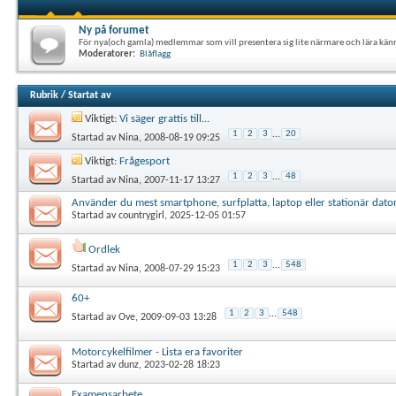
Ny på forumet
För nya(och gamla) medlemmar som vill presentera sig lite närmare och lära kän
Moderatorer:
Blåflagg
Rubrik
/
Startat av
Viktigt:
Vi säger grattis till...
1
2
3
...
20
Startad av
Nina
, 2008-08-19 09:25
Viktigt:
Frågesport
1
2
3
...
48
Startad av
Nina
, 2007-11-17 13:27
Använder du mest smartphone, surfplatta, laptop eller stationär dato
Startad av
countrygirl
, 2025-12-05 01:57
Ordlek
1
2
3
...
548
Startad av
Nina
, 2008-07-29 15:23
60+
1
2
3
...
548
Startad av
Ove
, 2009-09-03 13:28
Motorcykelfilmer - Lista era favoriter
Startad av
dunz
, 2023-02-28 18:23
Examensarbete