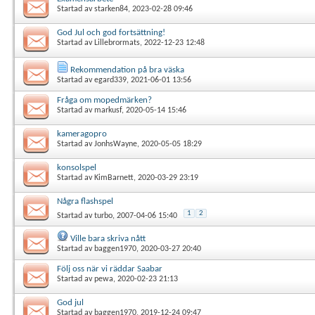
Startad av
starken84
, 2023-02-28 09:46
God Jul och god fortsättning!
Startad av
Lillebrormats
, 2022-12-23 12:48
Rekommendation på bra väska
Startad av
egard339
, 2021-06-01 13:56
Fråga om mopedmärken?
Startad av
markusf
, 2020-05-14 15:46
kameragopro
Startad av
JonhsWayne
, 2020-05-05 18:29
konsolspel
Startad av
KimBarnett
, 2020-03-29 23:19
Några flashspel
1
2
Startad av
turbo
, 2007-04-06 15:40
Ville bara skriva nått
Startad av
baggen1970
, 2020-03-27 20:40
Följ oss när vi räddar Saabar
Startad av
pewa
, 2020-02-23 21:13
God jul
Startad av
baggen1970
, 2019-12-24 09:47