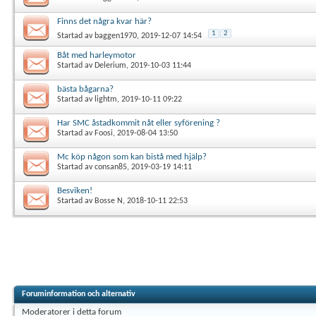
Finns det några kvar här?
1
2
Startad av
baggen1970
, 2019-12-07 14:54
Båt med harleymotor
Startad av
Delerium
, 2019-10-03 11:44
bästa bågarna?
Startad av
lightm
, 2019-10-11 09:22
Har SMC åstadkommit nåt eller syförening ?
Startad av
Foosi
, 2019-08-04 13:50
Mc köp någon som kan bistå med hjälp?
Startad av
consan85
, 2019-03-19 14:11
Besviken!
Startad av
Bosse N
, 2018-10-11 22:53
Foruminformation och alternativ
Moderatorer i detta forum