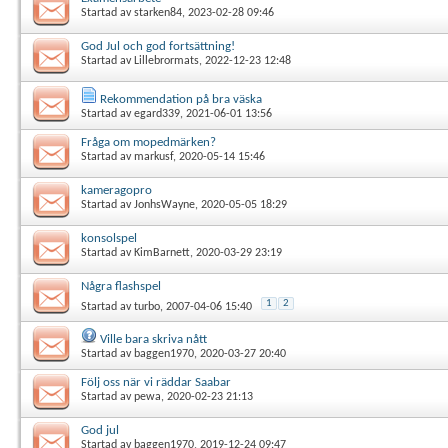
Startad av
starken84
, 2023-02-28 09:46
God Jul och god fortsättning!
Startad av
Lillebrormats
, 2022-12-23 12:48
Rekommendation på bra väska
Startad av
egard339
, 2021-06-01 13:56
Fråga om mopedmärken?
Startad av
markusf
, 2020-05-14 15:46
kameragopro
Startad av
JonhsWayne
, 2020-05-05 18:29
konsolspel
Startad av
KimBarnett
, 2020-03-29 23:19
Några flashspel
1
2
Startad av
turbo
, 2007-04-06 15:40
Ville bara skriva nått
Startad av
baggen1970
, 2020-03-27 20:40
Följ oss när vi räddar Saabar
Startad av
pewa
, 2020-02-23 21:13
God jul
Startad av
baggen1970
, 2019-12-24 09:47