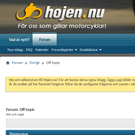
Vad är nytt?
Forum
Nya inlägg
FAQ
Kalender
Forumåtgärder
Snabblänkar
Forum
Övrigt
Off topic
Hej och välkommen till Hojen.nu! För att kunna skriva egna inlägg, lägga upp bilder 
Är du osäker på hur forumet fungerar hittar du de vanligaste frågorna och svaren i v
Forum:
Off topic
Allt och inget
Underforum