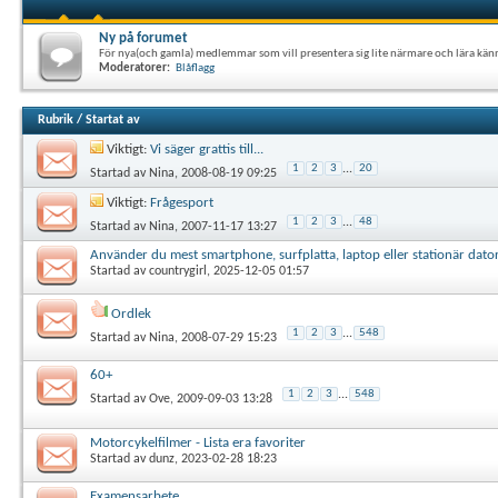
Ny på forumet
För nya(och gamla) medlemmar som vill presentera sig lite närmare och lära kän
Moderatorer:
Blåflagg
Rubrik
/
Startat av
Viktigt:
Vi säger grattis till...
1
2
3
...
20
Startad av
Nina
, 2008-08-19 09:25
Viktigt:
Frågesport
1
2
3
...
48
Startad av
Nina
, 2007-11-17 13:27
Använder du mest smartphone, surfplatta, laptop eller stationär dato
Startad av
countrygirl
, 2025-12-05 01:57
Ordlek
1
2
3
...
548
Startad av
Nina
, 2008-07-29 15:23
60+
1
2
3
...
548
Startad av
Ove
, 2009-09-03 13:28
Motorcykelfilmer - Lista era favoriter
Startad av
dunz
, 2023-02-28 18:23
Examensarbete