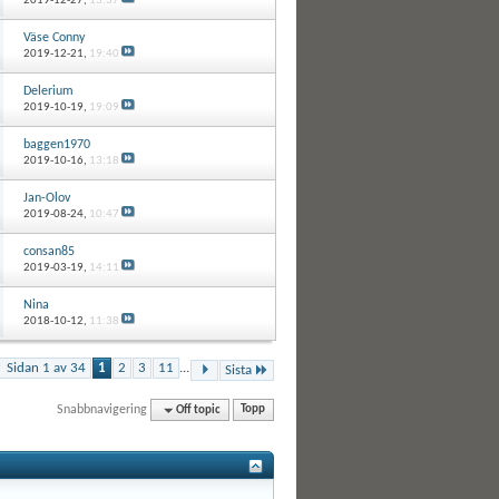
2019-12-27,
13:37
Väse Conny
2019-12-21,
19:40
Delerium
2019-10-19,
19:09
baggen1970
2019-10-16,
13:18
Jan-Olov
2019-08-24,
10:47
consan85
2019-03-19,
14:11
Nina
2018-10-12,
11:38
Sidan 1 av 34
1
2
3
11
...
Sista
Snabbnavigering
Off topic
Topp