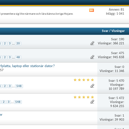
Ämnen: 81
Visa
Inlägg: 1 041
presentera sig lite närmare och lära känna övriga Hojare.
det
här
forumets
RSS-
Svar
/
Visningar
flöde
Svar: 190
Visningar: 366 221
1
2
3
...
20
Svar: 475
Visningar: 945 658
1
2
3
...
48
latta, laptop eller stationär dator?
Svar: 0
:57
Visningar: 11 346
Svar: 5 470
Visningar:
1
2
3
...
548
10 197 789
Svar: 5 472
Visningar:
2
3
...
548
9 634 255
er
Svar: 1
Visningar: 39 903