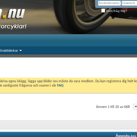
Kom ihåg mig?
Snabblänkar
skriva egna inlägg, lägga upp bilder osv måste du vara medlem. Du kan registrera dig helt k
de vanligaste frågorna och svaren i vår
FAQ
Ämnen 1 till 20 av 668
Ämnen/inlägg