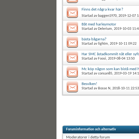
Finns det några kvar här?
Startad av
baggen1970
, 2019-12-07 1
Båt med harleymotor
Startad av
Delerium
, 2019-10-03 11:4
bästa bågarna?
Startad av
lightm
, 2019-10-11 09:22
Har SMC åstadkommit nåt eller syf
Startad av
Foosi
, 2019-08-04 13:50
Mc köp någon som kan bistå med h
Startad av
consan85
, 2019-03-19 14:
Besviken!
Startad av
Bosse N
, 2018-10-11 22:53
Foruminformation och alternativ
Moderatorer i detta forum