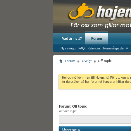
Vad är nytt?
Forum
Nya inlägg
FAQ
Kalender
Forumåtgärder
Forum
Övrigt
Off topic
Hej och välkommen till Hojen.nu! För att kunna 
Är du osäker på hur forumet fungerar hittar du 
Forum:
Off topic
Allt och inget
Underforum