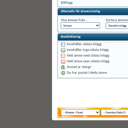
Blåflagg
Alternativ för ämnesvisning
Visa ämnen från ...
Sortera ämnen 
Ikonförklaring
Innehåller olästa inlägg
Innehåller inga olästa inlägg
Hett ämne med olästa inlägg
Hett ämne utan olästa inlägg
Ämnet är stängt
Du har postat i detta ämne