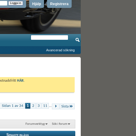
Hjälp
Registrera
Avancerad sökning
ostnadsfritt
HÄR
.
Sidan 1 av 34
1
2
3
11
...
Sista
Forumverktyg
Sök i forum
Senaste inlägg