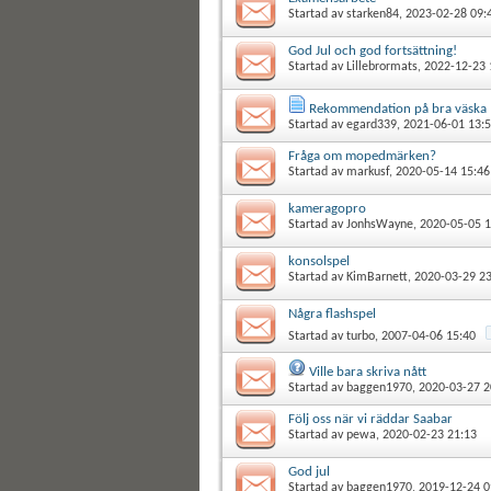
Startad av
starken84
, 2023-02-28 09:
God Jul och god fortsättning!
Startad av
Lillebrormats
, 2022-12-23 
Rekommendation på bra väska
Startad av
egard339
, 2021-06-01 13:
Fråga om mopedmärken?
Startad av
markusf
, 2020-05-14 15:46
kameragopro
Startad av
JonhsWayne
, 2020-05-05 
konsolspel
Startad av
KimBarnett
, 2020-03-29 2
Några flashspel
Startad av
turbo
, 2007-04-06 15:40
Ville bara skriva nått
Startad av
baggen1970
, 2020-03-27 2
Följ oss när vi räddar Saabar
Startad av
pewa
, 2020-02-23 21:13
God jul
Startad av
baggen1970
, 2019-12-24 0