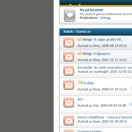
Ny på forumet
För nya(och gamla) medlemmar som vill 
Moderatorer:
Blåflagg
Rubrik
/
Startat av
Viktigt:
Vi säger grattis till...
Startad av
Nina
, 2008-08-19 09:25
Viktigt:
Frågesport
Startad av
Nina
, 2007-11-17 13:27
Använder du mest smartphone, surfp
Startad av
countrygirl
, 2025-12-05 01
Ordlek
Startad av
Nina
, 2008-07-29 15:23
60+
1
Startad av
Ove
, 2009-09-03 13:28
Motorcykelfilmer - Lista era favorit
Startad av
dunz
, 2023-02-28 18:23
Examensarbete