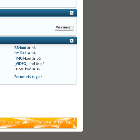
BB-kod
är
på
Smilies
är
på
[IMG]
-kod är
på
[VIDEO]
-kod är
på
HTML-kod är
av
Forumets regler
- För oss som gillar motorcyklar
Arkiv
Topp