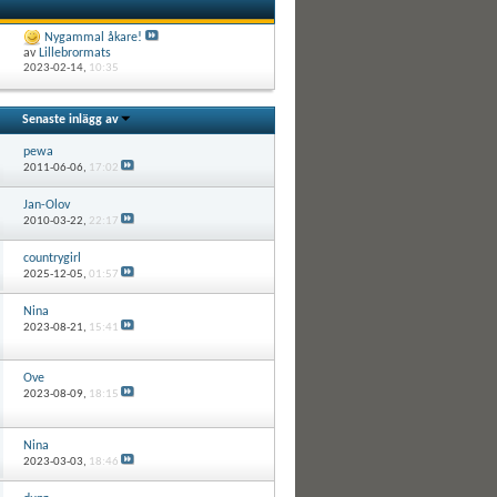
Nygammal åkare!
av
Lillebrormats
2023-02-14,
10:35
Senaste inlägg av
pewa
2011-06-06,
17:02
Jan-Olov
2010-03-22,
22:17
countrygirl
2025-12-05,
01:57
Nina
2023-08-21,
15:41
Ove
2023-08-09,
18:15
Nina
2023-03-03,
18:46