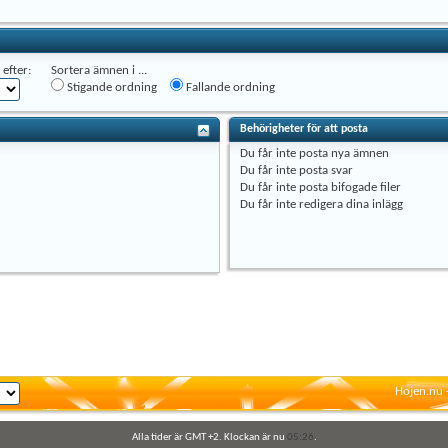
efter:
Sortera ämnen i ...
Stigande ordning
Fallande ordning
Behörigheter för att posta
Du
får inte
posta nya ämnen
Du
får inte
posta svar
Du
får inte
posta bifogade filer
Du
får inte
redigera dina inlägg
Hojen.nu 
Alla tider är GMT +2. Klockan är nu
05:26
.