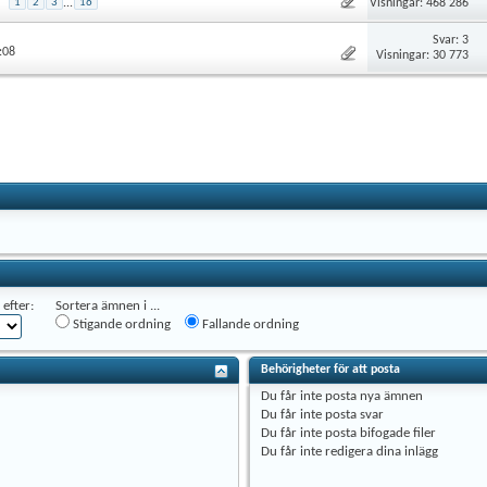
Visningar: 468 286
1
2
3
...
16
Svar: 3
:08
Visningar: 30 773
efter:
Sortera ämnen i ...
Stigande ordning
Fallande ordning
Behörigheter för att posta
Du
får inte
posta nya ämnen
Du
får inte
posta svar
Du
får inte
posta bifogade filer
Du
får inte
redigera dina inlägg