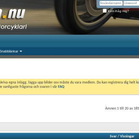
Kom ihåg mig?
Snabblänkar
skriva egna inlägg, lägga upp bilder osv måste du vara medlem. Du kan registrera dig helt k
de vanligaste frågorna och svaren i vår
FAQ
Ämnen 1 till 20 av 18
Svar
/
Visningar