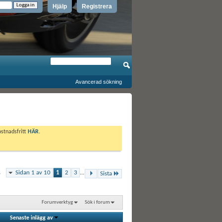
Hjälp
Registrera
Avancerad sökning
ostnadsfritt
HÄR
.
Sidan 1 av 10
1
2
3
...
5
Sista
Forumverktyg
Sök i forum
Senaste inlägg av