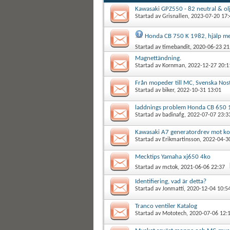
Kawasaki GPZ550 - 82 neutral & ol
Startad av
Grisnallen
, 2023-07-20 17:
Honda CB 750 K 1982, hjälp med a
Startad av
timebandit
, 2020-06-23 21
Magnettändning.
Startad av
Kornman
, 2022-12-27 20:1
Från mopeder till MC, Svenska No
Startad av
biker
, 2022-10-31 13:01
laddnings problem Honda CB 650
Startad av
badinafg
, 2022-07-07 23:3
Kawasaki A7 generatordrev mot ko
Startad av
Erikmartinsson
, 2022-04-3
Mecktips Yamaha xj650 4ko
Startad av
mctok
, 2021-06-06 22:37
Identifiering, vad är detta?
Startad av
Jonmatti
, 2020-12-04 10:5
Tranco ventiler Katalog
Startad av
Mototech
, 2020-07-06 12: