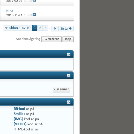
2019-02-07,
00:26
Nina
2018-11-21,
10:03
Sidan 1 av 10
1
2
3
...
Sista
Snabbnavigering
Veteran
Topp
BB-kod
är
på
Smilies
är
på
[IMG]
-kod är
på
[VIDEO]
-kod är
på
HTML-kod är
av