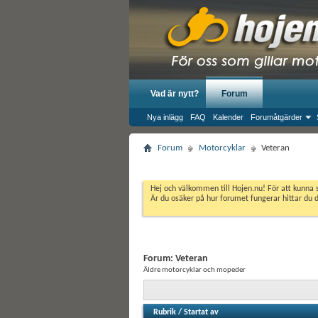
Vad är nytt?
Forum
Nya inlägg
FAQ
Kalender
Forumåtgärder
Forum
Motorcyklar
Veteran
Hej och välkommen till Hojen.nu! För att kunna 
Är du osäker på hur forumet fungerar hittar du 
Forum:
Veteran
Äldre motorcyklar och mopeder
Rubrik
/
Startat av