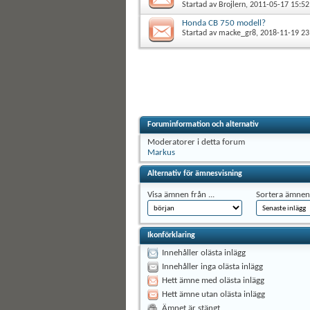
Startad av
Brojlern
, 2011-05-17 15:52
Honda CB 750 modell?
Startad av
macke_gr8
, 2018-11-19 23
Foruminformation och alternativ
Moderatorer i detta forum
Markus
Alternativ för ämnesvisning
Visa ämnen från ...
Sortera ämnen 
Ikonförklaring
Innehåller olästa inlägg
Innehåller inga olästa inlägg
Hett ämne med olästa inlägg
Hett ämne utan olästa inlägg
Ämnet är stängt