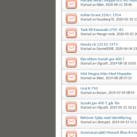
Mycket sevärt moppe och MC-mu
Startad av
biker
, 2020-06-11 18:46
Indian brave 250cc 1954
Startad av
husaberg76
, 2020-05-10 1
Tank till Kawasaki z750 -83
Startad av
Mange-mek
, 2020-05-05 2
Honda cb 125 k5 1973
Startad av
Danne8308
, 2020-04-04 23
Elproblem Suzuki gsx 400 T
Startad av
Ulgrath
, 2019-08-18 10:05
Möt Mogna Män Med Mopeder
Startad av
biker
, 2019-08-28 07:52
Ural K-750
Startad av
Borjan
, 2019-07-09 08:59
Suzuki gsx 400 T, går illa
Startad av
Ulgrath
, 2019-05-31 10:12
Behöver hjälp med identifiering
Startad av
Likstupet
, 2019-04-23 11:1
Sommarprojekt Monark Blue Arro