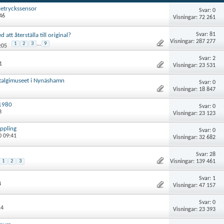
jetryckssensor
Svar: 0
46
Visningar: 72 261
Svar: 81
tt återställa till original?
Visningar: 287 277
1
2
3
...
9
:05
Svar: 2
1
Visningar: 23 531
stalgimuseet i Nynäshamn
Svar: 0
Visningar: 18 847
 1980
Svar: 0
3
Visningar: 23 123
ppling
Svar: 0
0 09:41
Visningar: 32 682
Svar: 28
Visningar: 139 461
1
2
3
Svar: 1
4
Visningar: 47 157
Svar: 0
14
Visningar: 23 393