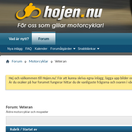
Vad är nytt?
Forum
Nya inlägg
FAQ
Kalender
Forumåtgärder
Snabblänkar
Forum
Motorcyklar
Veteran
Hej och välkommen till Hojen.nu! För att kunna skriva egna inlägg, lägga upp bilder 
Är du osäker på hur forumet fungerar hittar du de vanligaste frågorna och svaren i v
Forum:
Veteran
Äldre motorcyklar och mopeder
Rubrik
/
Startat av