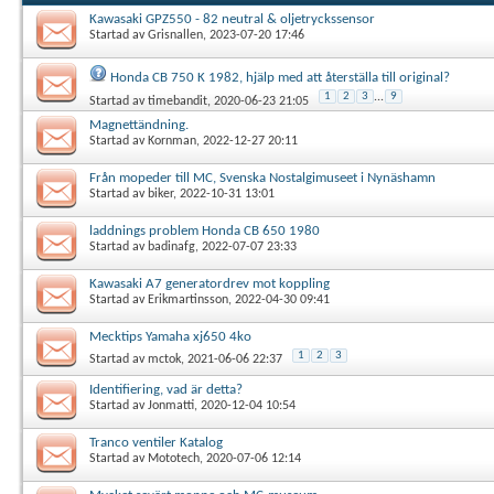
Kawasaki GPZ550 - 82 neutral & oljetryckssensor
Startad av
Grisnallen
, 2023-07-20 17:46
Honda CB 750 K 1982, hjälp med att återställa till original?
1
2
3
...
9
Startad av
timebandit
, 2020-06-23 21:05
Magnettändning.
Startad av
Kornman
, 2022-12-27 20:11
Från mopeder till MC, Svenska Nostalgimuseet i Nynäshamn
Startad av
biker
, 2022-10-31 13:01
laddnings problem Honda CB 650 1980
Startad av
badinafg
, 2022-07-07 23:33
Kawasaki A7 generatordrev mot koppling
Startad av
Erikmartinsson
, 2022-04-30 09:41
Mecktips Yamaha xj650 4ko
1
2
3
Startad av
mctok
, 2021-06-06 22:37
Identifiering, vad är detta?
Startad av
Jonmatti
, 2020-12-04 10:54
Tranco ventiler Katalog
Startad av
Mototech
, 2020-07-06 12:14