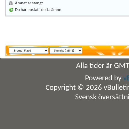
Ämnet är stängt
Du har postat i detta ämne
Alla tider är GM
Powered by
v
Copyright © 2026 vBulletin 
Svensk översättn