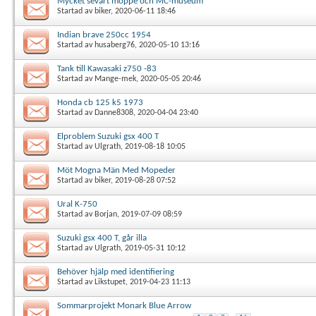
Mycket sevärt moppe och MC-museum
Startad av
biker
, 2020-06-11 18:46
Indian brave 250cc 1954
Startad av
husaberg76
, 2020-05-10 13:16
Tank till Kawasaki z750 -83
Startad av
Mange-mek
, 2020-05-05 20:46
Honda cb 125 k5 1973
Startad av
Danne8308
, 2020-04-04 23:40
Elproblem Suzuki gsx 400 T
Startad av
Ulgrath
, 2019-08-18 10:05
Möt Mogna Män Med Mopeder
Startad av
biker
, 2019-08-28 07:52
Ural K-750
Startad av
Borjan
, 2019-07-09 08:59
Suzuki gsx 400 T, går illa
Startad av
Ulgrath
, 2019-05-31 10:12
Behöver hjälp med identifiering
Startad av
Likstupet
, 2019-04-23 11:13
Sommarprojekt Monark Blue Arrow