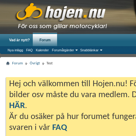
Vad är nytt?
Forum
Nya inlägg
FAQ
Kalender
Forumåtgärder
Snabblänkar
Forum
Övrigt
Test
Hej och välkommen till Hojen.nu! Fö
bilder osv måste du vara medlem. Du
HÄR
.
Är du osäker på hur forumet fungera
svaren i vår
FAQ