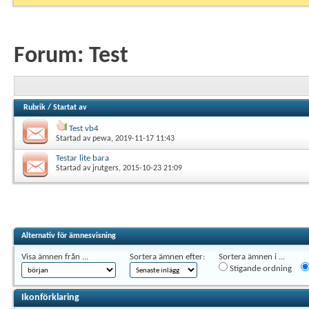
Forum:
Test
Rubrik
/
Startat av
Test vb4
Startad av
pewa
, 2019-11-17 11:43
Testar lite bara
Startad av
jrutgers
, 2015-10-23 21:09
Alternativ för ämnesvisning
Visa ämnen från ...
Sortera ämnen efter:
Sortera ämnen i ...
Stigande ordning
Ikonförklaring