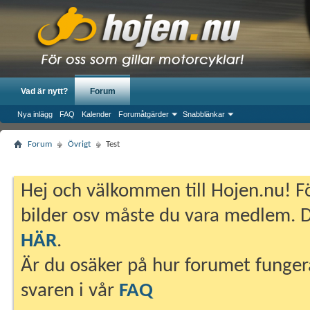
Vad är nytt?
Forum
Nya inlägg
FAQ
Kalender
Forumåtgärder
Snabblänkar
Forum
Övrigt
Test
Hej och välkommen till Hojen.nu! Fö
bilder osv måste du vara medlem. Du
HÄR
.
Är du osäker på hur forumet fungera
svaren i vår
FAQ