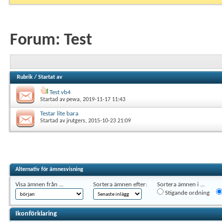
Forum:
Test
Rubrik
/
Startat av
Test vb4
Startad av
pewa
, 2019-11-17 11:43
Testar lite bara
Startad av
jrutgers
, 2015-10-23 21:09
Alternativ för ämnesvisning
Visa ämnen från ...
Sortera ämnen efter:
Sortera ämnen i ...
Stigande ordning
Ikonförklaring