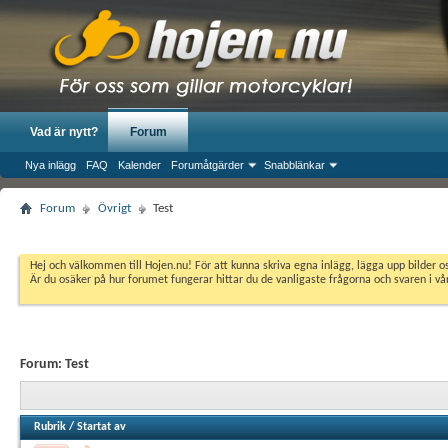
Vad är nytt?
Forum
Nya inlägg
FAQ
Kalender
Forumåtgärder
Snabblänkar
Forum
Övrigt
Test
Hej och välkommen till Hojen.nu! För att kunna skriva egna inlägg, lägga upp bilder 
Är du osäker på hur forumet fungerar hittar du de vanligaste frågorna och svaren i v
Forum:
Test
Rubrik
/
Startat av