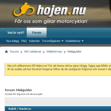
Vad är nytt?
Forum
Nya inlägg
FAQ
Kalender
Forumåtgärder
Snabblänkar
Forum
MC-relaterat
Mekhörnan
Mekguider
Hej och välkommen till Hojen.nu! För att kunna skriva egna inlägg, lägga upp bilder 
Är du osäker på hur forumet fungerar hittar du de vanligaste frågorna och svaren i v
Forum:
Mekguider
Guider för dig som vill skruva själv
Rubrik
/
Startat av