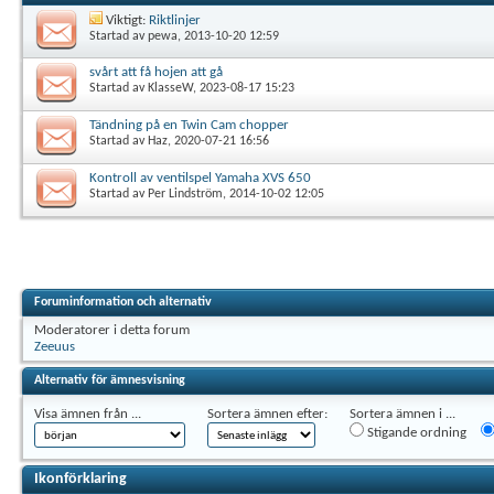
Viktigt:
Riktlinjer
Startad av
pewa
, 2013-10-20 12:59
svårt att få hojen att gå
Startad av
KlasseW
, 2023-08-17 15:23
Tändning på en Twin Cam chopper
Startad av
Haz
, 2020-07-21 16:56
Kontroll av ventilspel Yamaha XVS 650
Startad av
Per Lindström
, 2014-10-02 12:05
Foruminformation och alternativ
Moderatorer i detta forum
Zeeuus
Alternativ för ämnesvisning
Visa ämnen från ...
Sortera ämnen efter:
Sortera ämnen i ...
Stigande ordning
Ikonförklaring