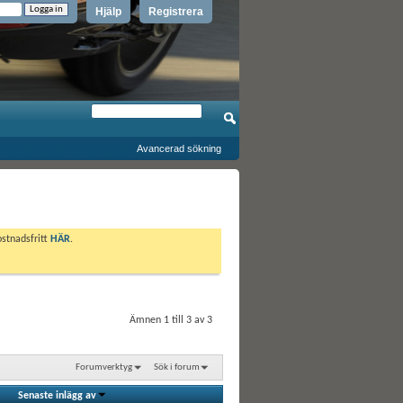
Hjälp
Registrera
Avancerad sökning
ostnadsfritt
HÄR
.
Ämnen 1 till 3 av 3
Forumverktyg
Sök i forum
Senaste inlägg av