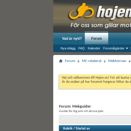
Vad är nytt?
Forum
Nya inlägg
FAQ
Kalender
Forumåtgärder
Forum
MC-relaterat
Mekhörnan
Hej och välkommen till Hojen.nu! För att kunna 
Är du osäker på hur forumet fungerar hittar du 
Forum:
Mekguider
Guider för dig som vill skruva själv
Rubrik
/
Startat av