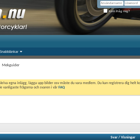
Kom ihåg mig?
Snabblänkar
Mekguider
skriva egna inlägg, lägga upp bilder osv måste du vara medlem. Du kan registrera dig helt k
de vanligaste frågorna och svaren i vår
FAQ
Svar
/
Visningar