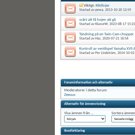
Viktigt:
Riktlinjer
Startad av
pewa
, 2013-10-20 12:59
svårt att få hojen att gå
Startad av
KlasseW
, 2023-08-17 15:2
Tändning på en Twin Cam chopper
Startad av
Haz
, 2020-07-21 16:56
Kontroll av ventilspel Yamaha XVS 
Startad av
Per Lindström
, 2014-10-02
Foruminformation och alternativ
Moderatorer i detta forum
Zeeuus
Alternativ för ämnesvisning
Visa ämnen från ...
Sortera ämnen 
Ikonförklaring