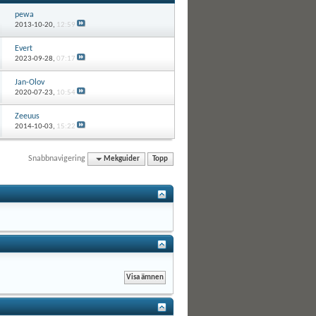
pewa
2013-10-20,
12:59
Evert
2023-09-28,
07:17
Jan-Olov
2020-07-23,
10:54
Zeeuus
2014-10-03,
15:22
Snabbnavigering
Mekguider
Topp