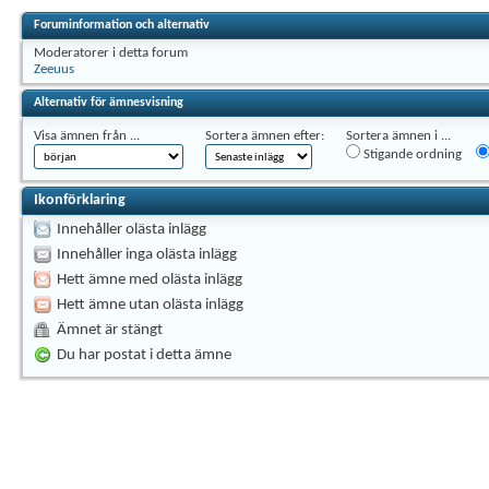
Foruminformation och alternativ
Moderatorer i detta forum
Zeeuus
Alternativ för ämnesvisning
Visa ämnen från ...
Sortera ämnen efter:
Sortera ämnen i ...
Stigande ordning
Ikonförklaring
Innehåller olästa inlägg
Innehåller inga olästa inlägg
Hett ämne med olästa inlägg
Hett ämne utan olästa inlägg
Ämnet är stängt
Du har postat i detta ämne