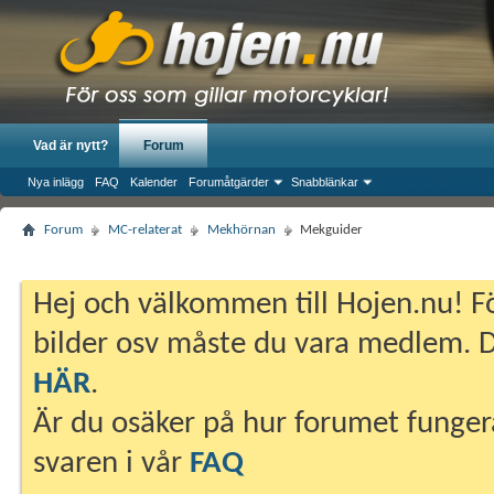
Vad är nytt?
Forum
Nya inlägg
FAQ
Kalender
Forumåtgärder
Snabblänkar
Forum
MC-relaterat
Mekhörnan
Mekguider
Hej och välkommen till Hojen.nu! Fö
bilder osv måste du vara medlem. Du
HÄR
.
Är du osäker på hur forumet fungera
svaren i vår
FAQ