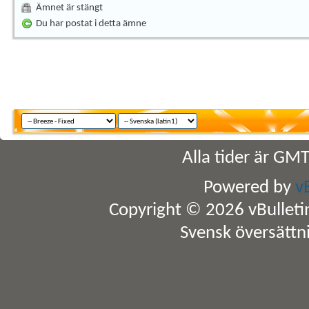
Ämnet är stängt
Du har postat i detta ämne
Alla tider är GM
Powered by
v
Copyright © 2026 vBulletin 
Svensk översättn