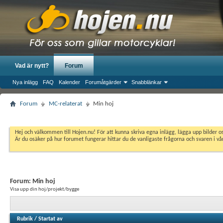
Vad är nytt?
Forum
Nya inlägg
FAQ
Kalender
Forumåtgärder
Snabblänkar
Forum
MC-relaterat
Min hoj
Hej och välkommen till Hojen.nu! För att kunna skriva egna inlägg, lägga upp bilder 
Är du osäker på hur forumet fungerar hittar du de vanligaste frågorna och svaren i v
Forum:
Min hoj
Visa upp din hoj/projekt/bygge
Rubrik
/
Startat av