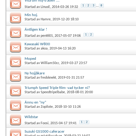
Visa din hoj-tråden ....
1
2
3
...
8
Startad av
LinusE
, 2014-03-26 19:32
Min hoj.
Startad av
Hamre
, 2019-12-20 18:10
Äntligen klar !
1
2
Startad av
pentti01
, 2017-05-07 19:06
Kawasaki W800
Startad av
akoa
, 2019-04-13 16:20
Moped
Startad av
William50cc
, 2019-03-27 23:57
Ny hojjåkare
Startad av
fredsknekt
, 2019-01-31 21:57
Triumph Speed Triple film- vad tycker ni?
Startad av
Speedtripelbabe
, 2018-08-01 20:00
Ännu en ”ny”
Startad av
Zopilote
, 2018-10-10 11:26
Wildstar
1
2
Startad av
Foosi
, 2015-04-17 19:41
Suzuki GS1000 caferacer
Startad av
miut@ccab.se
, 2018-03-22 14:07