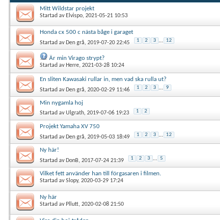
Mitt Wildstar projekt
Startad av
Elvispo
, 2021-05-21 10:53
Honda cx 500 c nästa båge i garaget
1
2
3
...
12
Startad av
Den grå
, 2019-07-20 22:45
Är min Virago strypt?
Startad av
Herre
, 2021-03-28 10:24
En sliten Kawasaki rullar in, men vad ska rulla ut?
1
2
3
...
9
Startad av
Den grå
, 2020-02-29 11:46
Min nygamla hoj
1
2
Startad av
Ulgrath
, 2019-07-06 19:23
Projekt Yamaha XV 750
1
2
3
...
12
Startad av
Den grå
, 2019-05-03 18:49
Ny här!
1
2
3
...
5
Startad av
DonB
, 2017-07-24 21:39
Vilket fett använder han till förgasaren i filmen.
Startad av
Slopy
, 2020-03-29 17:24
Ny här
Startad av
Pllutt
, 2020-02-08 21:50