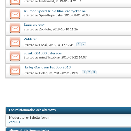
Startad av
fredsknekt
, 2019-01-31 21:57
Triumph Speed Triple film- vad tycker ni?
Startad av
Speedtripelbabe
, 2018-08-01 20:00
Ännu en ”ny”
Startad av
Zopilote
, 2018-10-10 11:26
Wildstar
1
2
Startad av
Foosi
, 2015-04-17 19:41
Suzuki GS1000 caferacer
Startad av
miut@ccab.se
, 2018-03-22 14:07
Harley-Davidson Fat Bob 2013
1
2
3
Startad av
Delerium
, 2015-02-25 19:10
Foruminformation och alternativ
Moderatorer i detta forum
Zeeuus
Alternativ för ämnesvisning