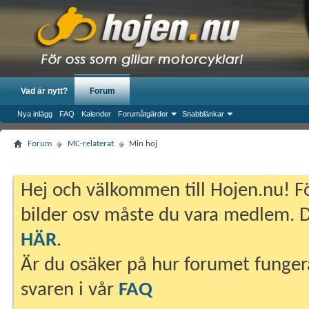
Vad är nytt?
Forum
Nya inlägg
FAQ
Kalender
Forumåtgärder
Snabblänkar
Forum
MC-relaterat
Min hoj
Hej och välkommen till Hojen.nu! Fö
bilder osv måste du vara medlem. Du
HÄR
.
Är du osäker på hur forumet fungera
svaren i vår
FAQ