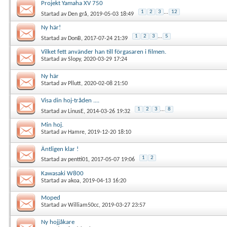
Projekt Yamaha XV 750
1
2
3
...
12
Startad av
Den grå
, 2019-05-03 18:49
Ny här!
1
2
3
...
5
Startad av
DonB
, 2017-07-24 21:39
Vilket fett använder han till förgasaren i filmen.
Startad av
Slopy
, 2020-03-29 17:24
Ny här
Startad av
Pllutt
, 2020-02-08 21:50
Visa din hoj-tråden ....
1
2
3
...
8
Startad av
LinusE
, 2014-03-26 19:32
Min hoj.
Startad av
Hamre
, 2019-12-20 18:10
Äntligen klar !
1
2
Startad av
pentti01
, 2017-05-07 19:06
Kawasaki W800
Startad av
akoa
, 2019-04-13 16:20
Moped
Startad av
William50cc
, 2019-03-27 23:57
Ny hojjåkare