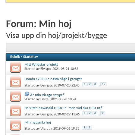
Forum:
Min hoj
Visa upp din hoj/projekt/bygge
Rubrik
/
Startat av
Mitt Wildstar projekt
Startad av
Elvispo
, 2021-05-21 10:53
Honda cx 500 c nästa båge i garaget
1
2
3
...
12
Startad av
Den grå
, 2019-07-20 22:45
Är min Virago strypt?
Startad av
Herre
, 2021-03-28 10:24
En sliten Kawasaki rullar in, men vad ska rulla ut?
1
2
3
...
9
Startad av
Den grå
, 2020-02-29 11:46
Min nygamla hoj
1
2
Startad av
Ulgrath
, 2019-07-06 19:23